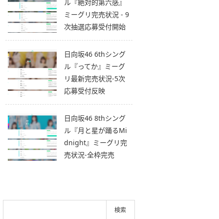
ル『絶対的第六感』
ミーグリ完売状況 - 9
次抽選応募受付開始
日向坂46 6thシング
ル『ってか』ミーグ
リ最新完売状況-5次
応募受付反映
日向坂46 8thシング
ル『月と星が踊るMi
dnight』ミーグリ完
売状況-全枠完売