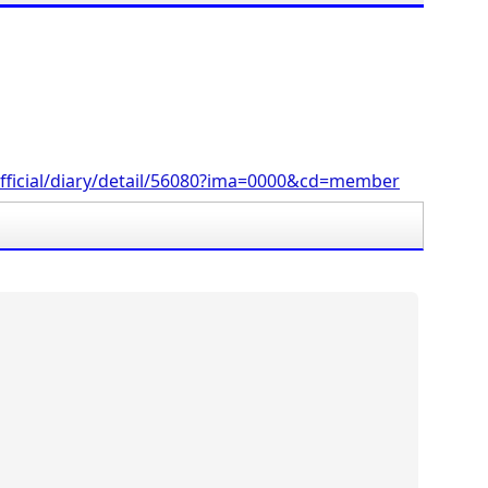
。
fficial/diary/detail/56080?ima=0000&cd=member