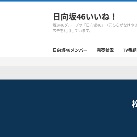
日向坂46いいね！
坂道46グループの「日向坂46」（元ひらがなけ
広告を利用しています。
日向坂46メンバー
完売状況
TV番組
日向坂46のメンバーまとめ
今週の日向坂46
1期生
2期生
3期生
今週の日向坂46
今週の日向坂46
今週の日向坂46
今週の日向坂46
今週の日向坂46
今週の日向坂46
今週の日向坂46
今週の日向坂46
今週の日向坂46
今週の日向坂46
今週の日向坂46
今週の日向坂46
井口眞緒
潮紗理菜
柿崎芽実
影山優佳
加藤史帆
齊藤京子
佐々木久美
佐々木美玲
高瀬愛奈
高本彩花
東村芽依
金村美玖
河田陽菜
小坂菜緒
富田鈴花
濱岸ひより
丹生明里
松田好花
宮田愛萌
渡邉美穂
上村ひなの