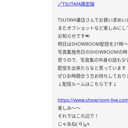
🔗TSUTAYA限定版
TSUTAYA書店さんでお買い求め
またオフショットなど楽しみにし
お知らせです📢
明日はSHOWROOM配信を21時
写真集発売日のSHOWROOMの
思うので、写真集の中身の話も少し
配信を出来たらなと思っています
ぜひお時間合う方お待ちしており
↓配信ルームはこちらです↓
https://www.showroom-live.c
楽しみ〜〜
それではこの辺で！
じゃあね( ᐛ )٩و