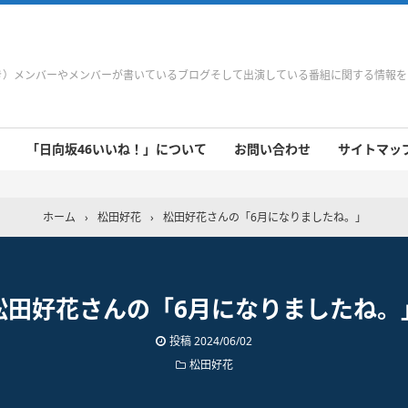
やき）メンバーやメンバーが書いているブログそして出演している番組に関する情報
「日向坂46いいね！」について
お問い合わせ
サイトマップ 
 9/21～9/27
 9/14～9/20
 9/7～9/13
 8/31～9/6
 8/24～8/30
 8/17～8/23
 8/10～8/16
 8/3～8/9
 7/27～8/2
 7/20～7/26
 7/13～7/19
 7/6～7/12
ホーム
›
松田好花
›
松田好花さんの「6月になりましたね。」
松田好花さんの「6月になりましたね。
投稿
2024/06/02
松田好花