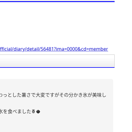
。
fficial/diary/detail/56481?ima=0000&cd=member
わっとした暑さで大変ですがその分かき氷が美味し
を食べました🍍🥥