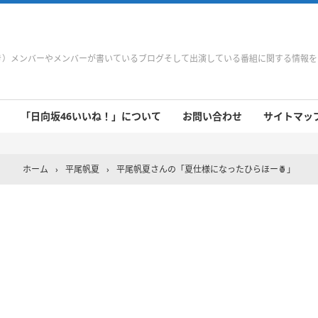
やき）メンバーやメンバーが書いているブログそして出演している番組に関する情報
「日向坂46いいね！」について
お問い合わせ
サイトマップ 
 9/21～9/27
 9/14～9/20
 9/7～9/13
 8/31～9/6
 8/24～8/30
 8/17～8/23
 8/10～8/16
 8/3～8/9
 7/27～8/2
 7/20～7/26
 7/13～7/19
 7/6～7/12
ホーム
›
平尾帆夏
›
平尾帆夏さんの「夏仕様になったひらほー🍍」