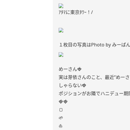
ｱﾀﾏに東京ﾀﾜｰ！/
１枚目の写真はPhoto by みーぱ
めーさん🍓
実は芽依さんのこと、最近”めー
しゃらない🍓
ポジションがお隣でハニデュー期
🍓🍓
🍞
🌱
⛵️