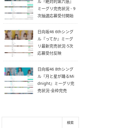
ル『絶対的第六感』
ミーグリ完売状況 - 9
次抽選応募受付開始
日向坂46 6thシング
ル『ってか』ミーグ
リ最新完売状況-5次
応募受付反映
日向坂46 8thシング
ル『月と星が踊るMi
dnight』ミーグリ完
売状況-全枠完売