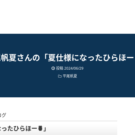
尾帆夏さんの「夏仕様になったひらほー
投稿
2024/06/29
平尾帆夏
ログ
ったひらほー🍍」