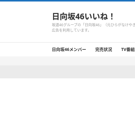
日向坂46いいね！
坂道46グループの「日向坂46」（元ひらがなけ
広告を利用しています。
日向坂46メンバー
完売状況
TV番組
日向坂46のメンバーまとめ
今週の日向坂46
1期生
2期生
3期生
今週の日向坂46
今週の日向坂46
今週の日向坂46
今週の日向坂46
今週の日向坂46
今週の日向坂46
今週の日向坂46
今週の日向坂46
今週の日向坂46
今週の日向坂46
今週の日向坂46
今週の日向坂46
井口眞緒
潮紗理菜
柿崎芽実
影山優佳
加藤史帆
齊藤京子
佐々木久美
佐々木美玲
高瀬愛奈
高本彩花
東村芽依
金村美玖
河田陽菜
小坂菜緒
富田鈴花
濱岸ひより
丹生明里
松田好花
宮田愛萌
渡邉美穂
上村ひなの