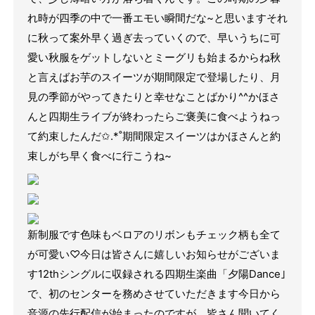
れ時が四季の中で一番エモい瞬間だな~と思います
それ
に秋って案外早く過ぎ去っていくので、早いうちに可
愛い秋服をゲットしないと
ミーグリも始まるからね
秋
と言えばお芋のスイーツが期間限定で登場したり、月
見の季節がやってきたりと幸せなことばかり^^
かほさ
んと四期生ライブが終わったらご褒美に食べようねっ
て約束したんだ✩.*˚
期間限定スイーツはかほさんと約
束しがち
早く食べに行こうね~
新制服です
色味もベロアのリボンもチェック柄も全て
が可愛い♡
今日は皆さんに嬉しいお知らせがございま
す
12thシングルに収録される
四期生楽曲「夕陽Dance｣
で、初のセンターを務めさせていただきます
今日から
音源の先行配信が始まったのですが、皆さん聞いてく