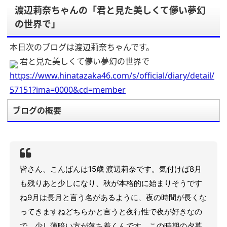
渡辺莉奈ちゃんの「君と見た美しくて儚い夢幻
の世界で」
本日次のブログは渡辺莉奈ちゃんです。
君と見た美しくて儚い夢幻の世界で
https://www.hinatazaka46.com/s/official/diary/detail/
57151?ima=0000&cd=member
ブログの概要
皆さん、こんばんは
15歳 渡辺莉奈です。
気付けば8月
も残りあと少しになり、秋が本格的に始まりそうです
ね
9月は長月と言う名があるように、夜の時間が長くな
ってきますね
どちらかと言うと夜行性で夜が好きなの
で、少し薄暗い方が落ち着くんです。この時期の夕暮