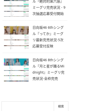
ル『絶対的第六感』
ミーグリ完売状況 - 9
次抽選応募受付開始
日向坂46 6thシング
ル『ってか』ミーグ
リ最新完売状況-5次
応募受付反映
日向坂46 8thシング
ル『月と星が踊るMi
dnight』ミーグリ完
売状況-全枠完売