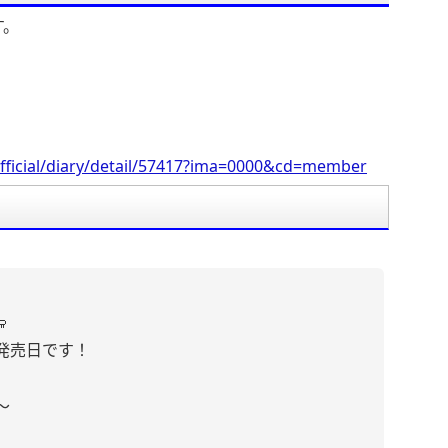
す。
fficial/diary/detail/57417?ima=0000&cd=member

発売日です！
〜