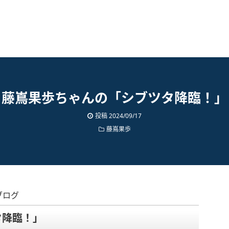
藤嶌果歩ちゃんの「シブツタ降臨！」
投稿
2024/09/17
藤嶌果歩
ブログ
タ降臨！」