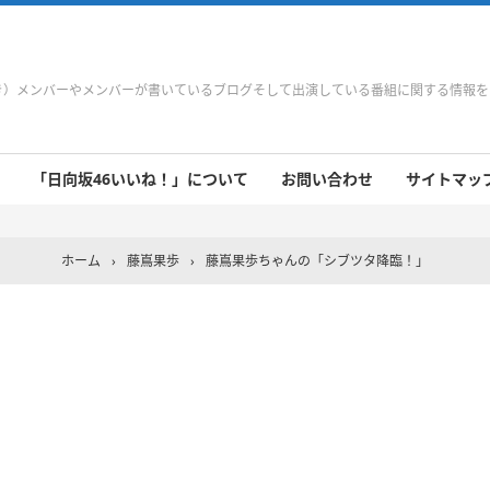
やき）メンバーやメンバーが書いているブログそして出演している番組に関する情報
「日向坂46いいね！」について
お問い合わせ
サイトマップ 
 9/21～9/27
 9/14～9/20
 9/7～9/13
 8/31～9/6
 8/24～8/30
 8/17～8/23
 8/10～8/16
 8/3～8/9
 7/27～8/2
 7/20～7/26
 7/13～7/19
 7/6～7/12
ホーム
›
藤嶌果歩
›
藤嶌果歩ちゃんの「シブツタ降臨！」