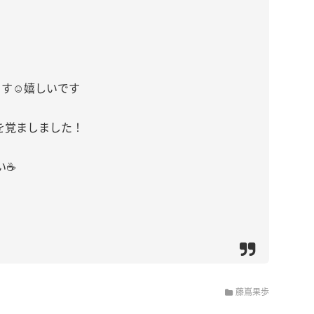
す☺️嬉しいです
を覚ましました！
☕️
藤嶌果歩