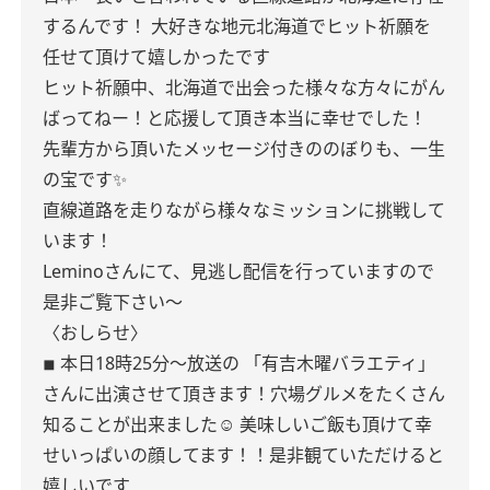
するんです！
大好きな地元北海道でヒット祈願を
任せて頂けて嬉しかったです
ヒット祈願中、北海道で出会った様々な方々にがん
ばってねー！と応援して頂き本当に幸せでした！
先輩方から頂いたメッセージ付きののぼりも、一生
の宝です✨️
直線道路を走りながら様々なミッションに挑戦して
います！
Leminoさんにて、見逃し配信を行っていますので
是非ご覧下さい〜
〈おしらせ〉
◾︎ 本日18時25分～放送の
「有吉木曜バラエティ」
さんに出演させて頂きます！穴場グルメをたくさん
知ることが出来ました☺️
美味しいご飯も頂けて幸
せいっぱいの顔してます！！是非観ていただけると
嬉しいです