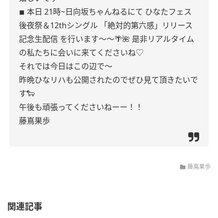
◾︎ 本日 21時~日向坂ちゃんねるにて
ひなたフェス
後夜祭＆12thシングル 「絶対的第六感」リリース
記念生配信
を行います〜〜🌴🌺
是非リアルタイム
の私たちに会いに来てくださいね♡
それでは今日はこの辺で〜
昨晩ひなリハも公開されたのでぜひ見て頂きたいで
す🐑
午後も頑張ってくださいねーー！！
藤嶌果歩
藤嶌果歩
関連記事