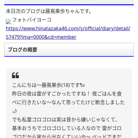
本日次のブログは藤嶌果歩ちゃんです。
フォトバイヨーコ
https://www.hinatazaka46.com/s/official/diary/detail/
57479?ima=0000&cd=member
ブログの概要
こんにちは〜藤嶌果歩(18)です🐑
昨日の夜は雷がすごかったですね！
夜ごはんを食
べに行きたいな〜なんて思ってたけど断念しました
🌙
でも私雷ゴロゴロは実は昔から嫌いじゃなくて、
基本おうちでゴロゴロしている人なので
雷がゴロ
ゴロだから家から出なくていいや〜
ベッドでまだ