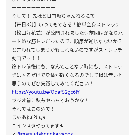
ーーーーーーーーー
そして！
先ほど日向坂ちゃんねるにて
【毎日8分】いつでもできる！簡単全身ストレッチ
【松田好花式】が公開されました✨
前回はかなりハ
ードめな筋トレだったので、順序が逆じゃないか？
と言われてしまうかもしれないのですがストレッチ
動画です！！
筋トレ前後にも、なんてことない時にも、ストレッ
チはするだけで身体が軽くなるのでして損は無いと
思うのでぜひ実践してみてください！！
https://youtu.be/Oqaf52gc6lY
ラジオ前に私もやっちゃおうかな！
それではこの辺で！
じゃあね( ᐛ )٩و
🐙インスタやってます🐙
🔗
@matsudakonoka.yahos