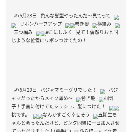
✍️6月28日
色んな髪型やったんだ〜見てって
リボンハーフアップ
巻き髪
横編み
三つ編み
#こにしふく
見て！偶然りおと同
じような位置にリボンつけてたの！
✍️6月29日
パジャマミーグリでした！
パジ
ャマだったからメイク薄め〜
巻き髪
お団
子！手首に付けてたシュシュ、髪につけた！
桃です。
なんかすごく幸せそう
五期生ち
ゃんと会ったんだけど、ピンク同盟に一日加入させ
ていただきました！(勝手に)
ひらほーもピケ着