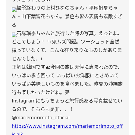
撮影終わりの上村ひなのちゃん・平尾帆夏ちゃ
ん・山下葉留花ちゃん。景色も皆の表情も素敵すぎ
る
石塚瑶季ちゃんと旅行した時の写真。えっとね、
どこでしょう！！(鬼ムズ問題。ツーショット全然
撮っていなくて、こんな在り来りなものしかありま
せんでした。)
正解は韓国です🛫今回の旅は天候に恵まれたので、
いっぱい歩き回って いっぱいお洋服にときめいて
いっぱい美味しいものを食べました。昨夏の沖縄旅
行も楽しかったけどね。笑
Instagramにもうちょっと旅行感ある写真載せてい
るので、そちらも是非、、！
@mariemorimoto_official
https://www.instagram.com/mariemorimoto_off
icial?