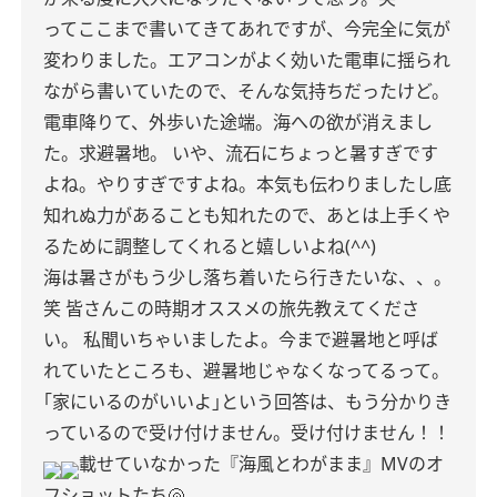
ってここまで書いてきてあれですが、今完全に気が
変わりました。エアコンがよく効いた電車に揺られ
ながら書いていたので、そんな気持ちだったけど。
電車降りて、外歩いた途端。海への欲が消えまし
た。求避暑地。
いや、流石にちょっと暑すぎです
よね。やりすぎですよね。本気も伝わりましたし底
知れぬ力があることも知れたので、あとは上手くや
るために調整してくれると嬉しいよね(^^)
海は暑さがもう少し落ち着いたら行きたいな、、。
笑 皆さんこの時期オススメの旅先教えてくださ
い。
私聞いちゃいましたよ。今まで避暑地と呼ば
れていたところも、避暑地じゃなくなってるって。
｢家にいるのがいいよ｣という回答は、もう分かりき
っているので受け付けません。受け付けません！！
載せていなかった『海風とわがまま』MVのオ
フショットたち🐚