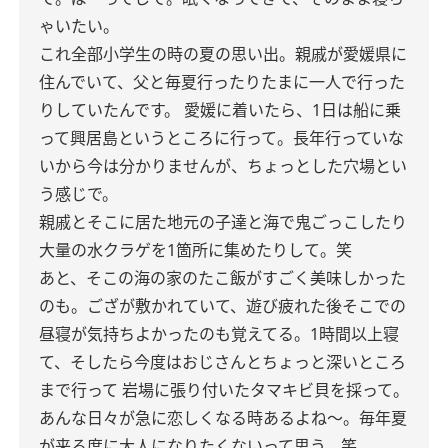
ゃいたい。
これ全部小学生の時の夏の思い出。親戚が愛媛県に
住んでいて、父と毎夏行ったりたまに一人で行った
りしていたんです。
愛媛に着いたら、1日は船に乗
って興居島というところに行って。長年行っていな
いから今は分かりませんが、ちょっとした穴場とい
う感じで。
親戚とそこに居た地元の子達と海で鬼ごっこしたり
大量の水クラゲを1箇所に集めたりして。笑
あと、そこの海の家のたこ飯がすごく美味しかった
のも。ござが敷かれていて、遊び疲れた後そこでの
昼寝が気持ちよかったのも覚えてる。1時間以上寝
て、そしたら今度はおじさんとちょっと深いところ
まで行って 岩場に張り付いたタマキビ貝を採って。
あんな日々が急に恋しくなる時あるよね〜。毎年夏
が来る度に大人になりたくないって思う。笑