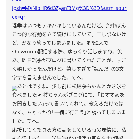
igsh=MXNlbHR6d3ZyanI3Mg%3D%3D&utm_sour
ce=qr
瑶季はいつもテキパキしているんだけど、旅中ぽん
こつ的な行動を立て続けにしていて。申し訳ないけ
ど、かなり笑ってしまいました。また2人で
showroom配信する際、ゆっくり話しますね。笑
あ、昨日瑶季がブログに書いてくれたことが、すご
く嬉しかったんだけど。嬉しすぎて｢読んだ｣の3文
字すら言えませんでした。てへ。
あとはですね、少し前に松尾桜ちゃんとかき氷を
食べました🍧
桜ちゃんがブログにて、｢おすすめを
お聞きしたい｣って書いてくれて。教えるだけでは
なく、ちゃっかり｢一緒に行こう｣と誘ってしまいま
した。てへ。
応援してくださる方の話をしている時の表情に、私
も心温まったし。学生時代の部活の写真を半ば強引