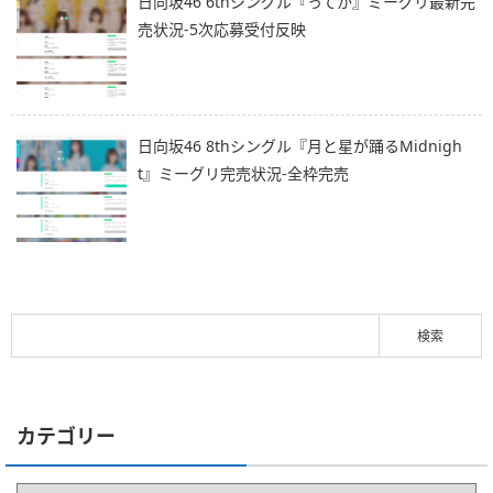
日向坂46 6thシングル『ってか』ミーグリ最新完
売状況-5次応募受付反映
日向坂46 8thシングル『月と星が踊るMidnigh
t』ミーグリ完売状況-全枠完売
カテゴリー