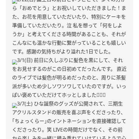
ら「おめでとう」とお祝いしていただきました！ま
た、お花を用意していただいたり、特別にケーキを
準備していただいたり。泣
私を想って「何をしよ
うか」と考えてくださる時間があることも、それが
こんなにも温かな行動に繋がっていることも嬉しい
です。感謝の気持ちがより溢れた1日でした。
3/1(日)
前日に久しぶりに髪色を黒にして、それ
をお見せするのがこの日初めてだったんです。
直近
のライブでは髪色が明るめだったのと、周りに茶髪
派が多いため少しソワソワしていたのですが。いっ
ぱい褒めていただけてホッとしました🧏🏻‍♀️
3/7(土)
ひな誕祭のグッズが公開されて、三期生
アクリルスタンドの販売を喜ぶ声をくださったり、
｢ちょっくらー｣のイントネーションを直接確認して
くださったり。笑
LIVEの時間だけでなく、その前
から楽しみを一緒に積み重ねていけているようで心