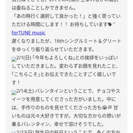
は委ねることしかできません。
「あの時行く選択して良かった！」と強く思ってい
ただける時間にします！！
お待ちしています🐕 ͗ ͗
forTUNE music
遅くなりましたが、16thシングルミート＆グリート
をゆっくり振り返らせていただきます。
2/1(日)
｢今年もよろしくね｣との挨拶をいっぱい
していただきました。変わらずお顔を見れたこと、
｢こちらこそ｣とお伝えできたことすごく嬉しいで
す！
2/14(土)
バレンタインということで、チョコやス
イーツを用意してくださった方がいました。中に
は、手作りのものを見せてくださった方も😭💭
甘
いものは元々大好きですが。大切な方からの想いが
乗るバレンタイン、幸せで溶けそうでした。
2/22(日)
誕生日の前日ということで、多くの方か