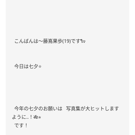
こんばんは〜藤嶌果歩(19)です🐑
今日は七夕⭐️
今年の七夕のお願いは
写真集が大ヒットします
ように..！🎋⭐︎
です！