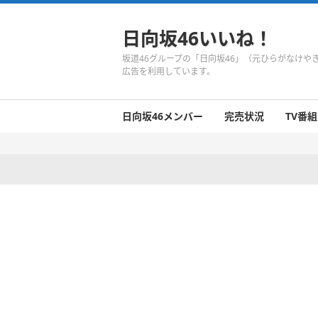
日向坂46いいね！
坂道46グループの「日向坂46」（元ひらがなけ
広告を利用しています。
日向坂46メンバー
完売状況
TV番組
日向坂46のメンバーまとめ
今週の日向坂46
1期生
2期生
3期生
今週の日向坂46
今週の日向坂46
今週の日向坂46
今週の日向坂46
今週の日向坂46
今週の日向坂46
今週の日向坂46
今週の日向坂46
今週の日向坂46
今週の日向坂46
今週の日向坂46
今週の日向坂46
井口眞緒
潮紗理菜
柿崎芽実
影山優佳
加藤史帆
齊藤京子
佐々木久美
佐々木美玲
高瀬愛奈
高本彩花
東村芽依
金村美玖
河田陽菜
小坂菜緒
富田鈴花
濱岸ひより
丹生明里
松田好花
宮田愛萌
渡邉美穂
上村ひなの