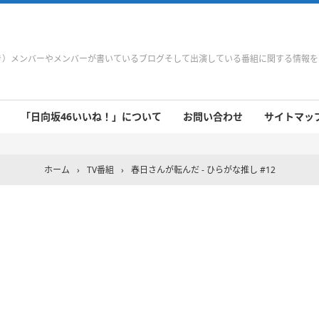
やき）メンバーやメンバーが書いているブログそして出演している番組に関する情報
「日向坂46いいね！」について
お問い合わせ
サイトマップ 
 9/21～9/27
 9/14～9/20
 9/7～9/13
 8/31～9/6
 8/24～8/30
 8/17～8/23
 8/10～8/16
 8/3～8/9
 7/27～8/2
 7/20～7/26
 7/13～7/19
 7/6～7/12
ホーム
›
TV番組
›
春日さんが転んだ - ひらがな推し #12