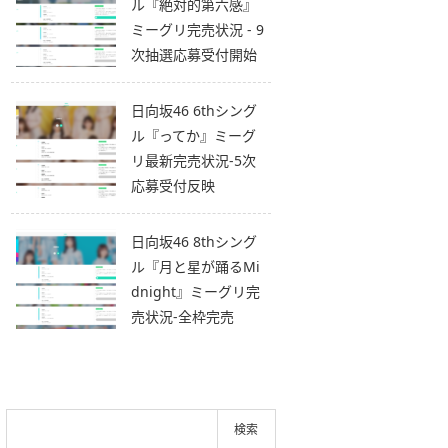
ル『絶対的第六感』
ミーグリ完売状況 - 9
次抽選応募受付開始
日向坂46 6thシング
ル『ってか』ミーグ
リ最新完売状況-5次
応募受付反映
日向坂46 8thシング
ル『月と星が踊るMi
dnight』ミーグリ完
売状況-全枠完売