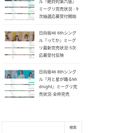
ル『絶対的第六感』
ミーグリ完売状況 - 9
次抽選応募受付開始
日向坂46 6thシング
ル『ってか』ミーグ
リ最新完売状況-5次
応募受付反映
日向坂46 8thシング
ル『月と星が踊るMi
dnight』ミーグリ完
売状況-全枠完売