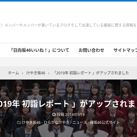
やき）メンバーやメンバーが書いているブログそして出演している番組に関する情報
「日向坂46いいね！」について
お問い合わせ
サイトマップ 
 9/21～9/27
 9/14～9/20
 9/7～9/13
 8/31～9/6
 8/24～8/30
 8/17～8/23
 8/10～8/16
 8/3～8/9
 7/27～8/2
 7/20～7/26
 7/13～7/19
 7/6～7/12
ホーム
›
けやき坂46
›
「2019年 初詣レポート 」がアップされました
019年 初詣レポート 」がアップされ
投稿
2019/01/19
けやき坂46
-
ひらがなけやき
-
ニュース
-
欅坂46公式サイト