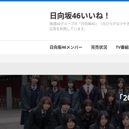
日向坂46いいね！
坂道46グループの「日向坂46」（元ひらがなけ
広告を利用しています。
日向坂46メンバー
完売状況
TV番組
日向坂46のメンバーまとめ
今週の日向坂46
1期生
2期生
3期生
今週の日向坂46
今週の日向坂46
今週の日向坂46
今週の日向坂46
今週の日向坂46
今週の日向坂46
今週の日向坂46
今週の日向坂46
今週の日向坂46
今週の日向坂46
今週の日向坂46
今週の日向坂46
井口眞緒
潮紗理菜
柿崎芽実
影山優佳
加藤史帆
齊藤京子
佐々木久美
佐々木美玲
高瀬愛奈
高本彩花
東村芽依
金村美玖
河田陽菜
小坂菜緒
富田鈴花
濱岸ひより
丹生明里
松田好花
宮田愛萌
渡邉美穂
上村ひなの
「2