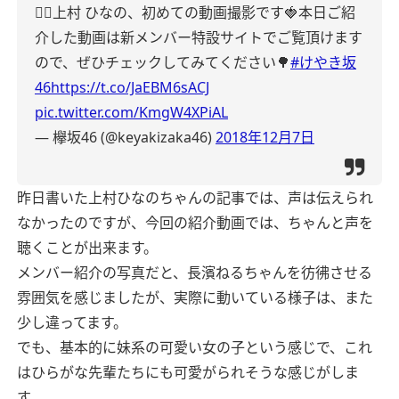
👌🏻
上村 ひなの、初めての動画撮影です🍓
本日ご紹
介した動画は新メンバー特設サイトでご覧頂けます
ので、ぜひチェックしてみてください🌳
#けやき坂
46
https://t.co/JaEBM6sACJ
pic.twitter.com/KmgW4XPiAL
— 欅坂46 (@keyakizaka46)
2018年12月7日
昨日書いた上村ひなのちゃんの記事では、声は伝えられ
なかったのですが、今回の紹介動画では、ちゃんと声を
聴くことが出来ます。
メンバー紹介の写真だと、長濱ねるちゃんを彷彿させる
雰囲気を感じましたが、実際に動いている様子は、また
少し違ってます。
でも、基本的に妹系の可愛い女の子という感じで、これ
はひらがな先輩たちにも可愛がられそうな感じがしま
す。