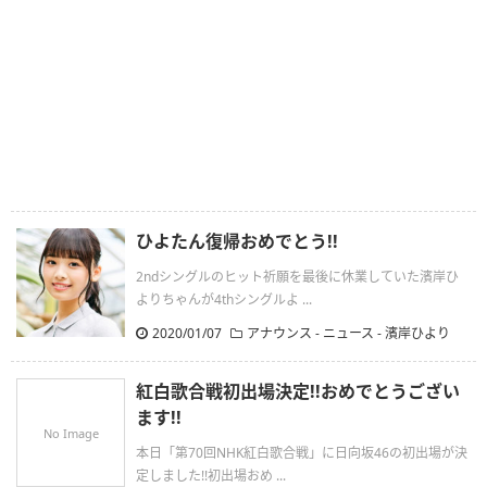
ひよたん復帰おめでとう!!
2ndシングルのヒット祈願を最後に休業していた濱岸ひ
よりちゃんが4thシングルよ ...
2020/01/07
アナウンス
-
ニュース
-
濱岸ひより
紅白歌合戦初出場決定!!おめでとうござい
ます!!
No Image
本日「第70回NHK紅白歌合戦」に日向坂46の初出場が決
定しました!!初出場おめ ...