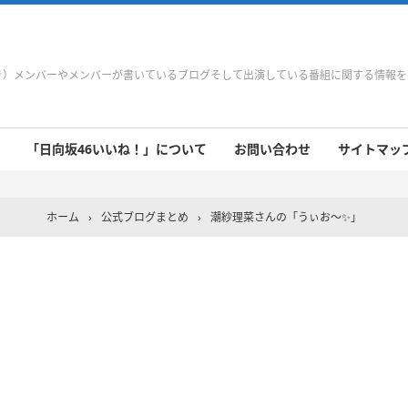
やき）メンバーやメンバーが書いているブログそして出演している番組に関する情報
「日向坂46いいね！」について
お問い合わせ
サイトマップ 
 9/21～9/27
 9/14～9/20
 9/7～9/13
 8/31～9/6
 8/24～8/30
 8/17～8/23
 8/10～8/16
 8/3～8/9
 7/27～8/2
 7/20～7/26
 7/13～7/19
 7/6～7/12
ホーム
›
公式ブログまとめ
›
潮紗理菜さんの「うぃお〜✨」