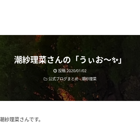
潮紗理菜さんの「うぃお〜✨」
投稿
2020/01/02
公式ブログまとめ
-
潮紗理菜
の潮紗理菜さんです。