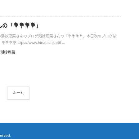
「💐💐💐💐」
1日の潮紗理菜さんのブログ潮紗理菜さんの「💐💐💐💐」本日次のブログは
💐https://www.hinatazaka46 ...
潮紗理菜
ホーム
served.