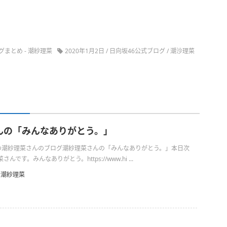
グまとめ
-
潮紗理菜
2020年1月2日
/
日向坂46公式ブログ
/
潮沙理菜
んの「みんなありがとう。」
1日の潮紗理菜さんのブログ潮紗理菜さんの「みんなありがとう。」本日次
です。みんなありがとう。https://www.hi ...
潮紗理菜