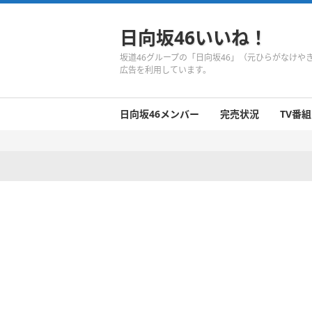
日向坂46いいね！
坂道46グループの「日向坂46」（元ひらがなけ
広告を利用しています。
日向坂46メンバー
完売状況
TV番組
日向坂46のメンバーまとめ
今週の日向坂46
1期生
2期生
3期生
今週の日向坂46
今週の日向坂46
今週の日向坂46
今週の日向坂46
今週の日向坂46
今週の日向坂46
今週の日向坂46
今週の日向坂46
今週の日向坂46
今週の日向坂46
今週の日向坂46
今週の日向坂46
井口眞緒
潮紗理菜
柿崎芽実
影山優佳
加藤史帆
齊藤京子
佐々木久美
佐々木美玲
高瀬愛奈
高本彩花
東村芽依
金村美玖
河田陽菜
小坂菜緒
富田鈴花
濱岸ひより
丹生明里
松田好花
宮田愛萌
渡邉美穂
上村ひなの