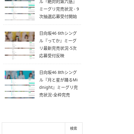
ル『絶対的第六感』
ミーグリ完売状況 - 9
次抽選応募受付開始
日向坂46 6thシング
ル『ってか』ミーグ
リ最新完売状況-5次
応募受付反映
日向坂46 8thシング
ル『月と星が踊るMi
dnight』ミーグリ完
売状況-全枠完売