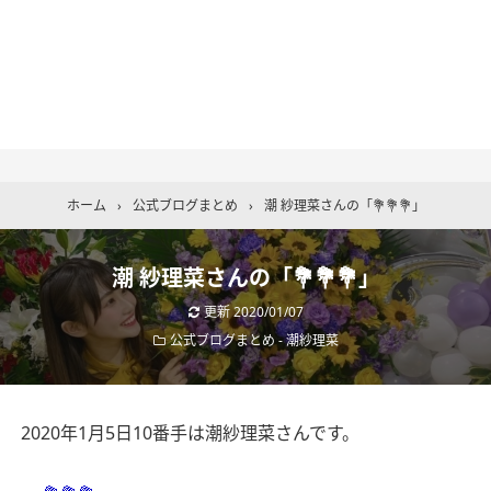
ホーム
›
公式ブログまとめ
›
潮 紗理菜さんの「💐💐💐」
潮 紗理菜さんの「💐💐💐」
更新
2020/01/07
公式ブログまとめ
-
潮紗理菜
2020年1月5日10番手は潮紗理菜さんです。