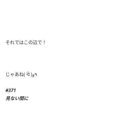
それではこの辺で！
じゃあね( ᐛ )٩و
#371
見ない間に