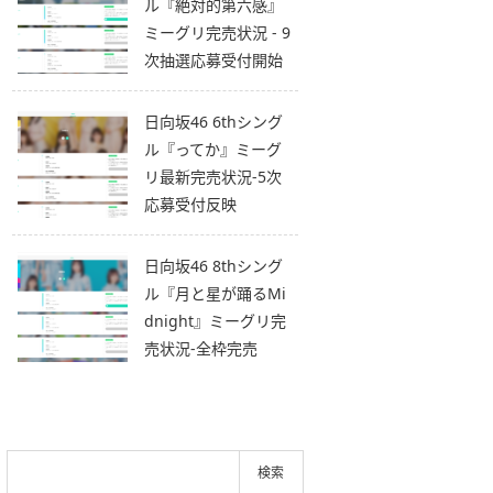
ル『絶対的第六感』
ミーグリ完売状況 - 9
次抽選応募受付開始
日向坂46 6thシング
ル『ってか』ミーグ
リ最新完売状況-5次
応募受付反映
日向坂46 8thシング
ル『月と星が踊るMi
dnight』ミーグリ完
売状況-全枠完売