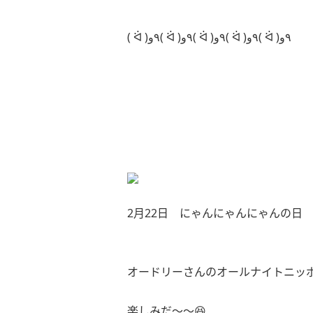
( ᐛ )٩و( ᐛ )٩و( ᐛ )٩و( ᐛ )٩و( ᐛ )٩و
2月22日 にゃんにゃんにゃんの日
オードリーさんのオールナイトニッ
楽しみだ〜〜😆