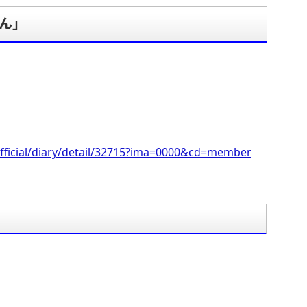
さん」
。
fficial/diary/detail/32715?ima=0000&cd=member