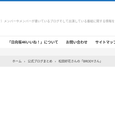
やき）メンバーやメンバーが書いているブログそして出演している番組に関する情報
「日向坂46いいね！」について
お問い合わせ
サイトマップ 
 9/21～9/27
 9/14～9/20
 9/7～9/13
 8/31～9/6
 8/24～8/30
 8/17～8/23
 8/10～8/16
 8/3～8/9
 7/27～8/2
 7/20～7/26
 7/13～7/19
 7/6～7/12
ホーム
›
公式ブログまとめ
›
松田好花さんの「BRODYさん」