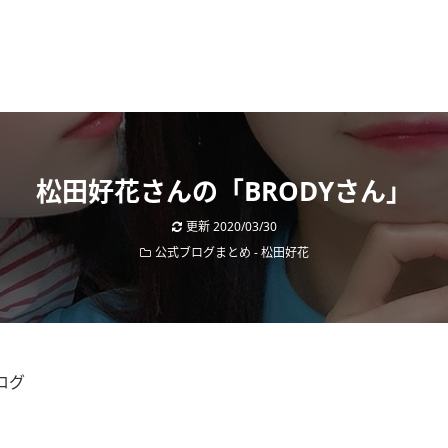
松田好花さんの「BRODYさん」
更新
2020/03/30
公式ブログまとめ
-
松田好花
ログ