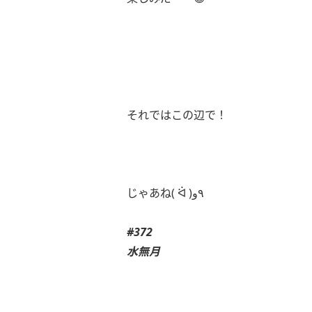
それではこの辺で！
じゃあね( ᐛ )٩و
#372
水無月