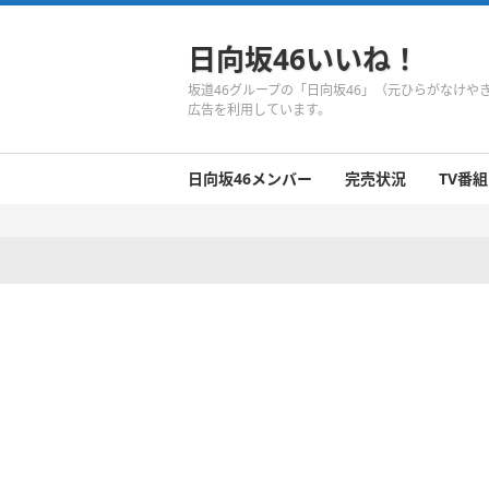
日向坂46いいね！
坂道46グループの「日向坂46」（元ひらがなけ
広告を利用しています。
日向坂46メンバー
完売状況
TV番組
日向坂46のメンバーまとめ
今週の日向坂46
1期生
2期生
3期生
今週の日向坂46
今週の日向坂46
今週の日向坂46
今週の日向坂46
今週の日向坂46
今週の日向坂46
今週の日向坂46
今週の日向坂46
今週の日向坂46
今週の日向坂46
今週の日向坂46
今週の日向坂46
井口眞緒
潮紗理菜
柿崎芽実
影山優佳
加藤史帆
齊藤京子
佐々木久美
佐々木美玲
高瀬愛奈
高本彩花
東村芽依
金村美玖
河田陽菜
小坂菜緒
富田鈴花
濱岸ひより
丹生明里
松田好花
宮田愛萌
渡邉美穂
上村ひなの