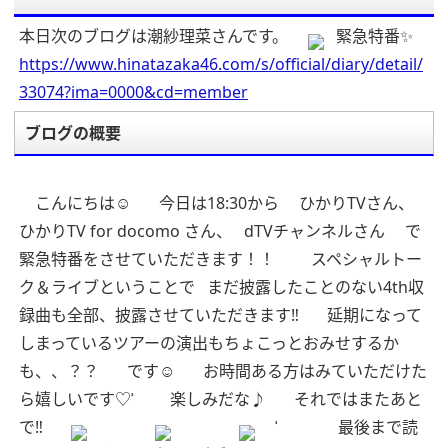
本日次のブログは潮紗理菜さんです。
緊急特番✨
https://www.hinatazaka46.com/s/official/diary/detail/
33074?ima=0000&cd=member
ブログの概要
こんにちは☺︎
今日は18:30から
ひかりTVさん、
ひかりTV for docomo さん、
dTVチャンネルさん
で
緊急特番をさせていただきます！！
スペシャルトー
ク＆ライブということで
まだ披露したことのない4th収
録曲も全部、披露させていただきます‼︎
延期になって
しまっているツアーの演出もちょこっとおみせするか
も、、？？
です☺︎
お時間ある方はみていただけた
ら嬉しいです♡︎ʾ
楽しみだな♪
それではまたあと
で‼︎
ʾ
最後まで読