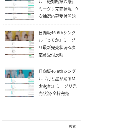
ル『絶対的第六感』
ミーグリ完売状況 - 9
次抽選応募受付開始
日向坂46 6thシング
ル『ってか』ミーグ
リ最新完売状況-5次
応募受付反映
日向坂46 8thシング
ル『月と星が踊るMi
dnight』ミーグリ完
売状況-全枠完売