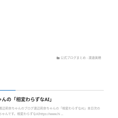
公式ブログまとめ
-
渡邉美穂
ゃんの「相変わらずなAI」
日の渡辺莉奈ちゃんのブログ渡辺莉奈ちゃんの「相変わらずなAI」本日次の
です。相変わらずなAIhttps://www.hi ...