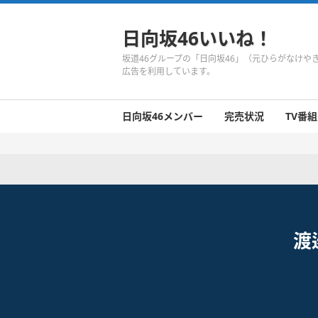
日向坂46いいね！
坂道46グループの「日向坂46」（元ひらがなけ
広告を利用しています。
日向坂46メンバー
完売状況
TV番組
日向坂46のメンバーまとめ
今週の日向坂46
1期生
2期生
3期生
今週の日向坂46
今週の日向坂46
今週の日向坂46
今週の日向坂46
今週の日向坂46
今週の日向坂46
今週の日向坂46
今週の日向坂46
今週の日向坂46
今週の日向坂46
今週の日向坂46
今週の日向坂46
井口眞緒
潮紗理菜
柿崎芽実
影山優佳
加藤史帆
齊藤京子
佐々木久美
佐々木美玲
高瀬愛奈
高本彩花
東村芽依
金村美玖
河田陽菜
小坂菜緒
富田鈴花
濱岸ひより
丹生明里
松田好花
宮田愛萌
渡邉美穂
上村ひなの
渡