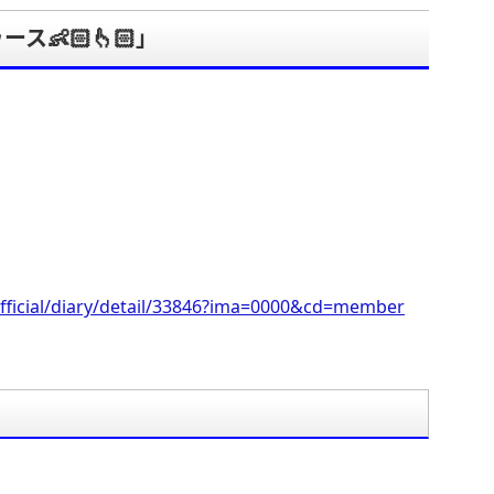
👶🏻👆🏻」
。
fficial/diary/detail/33846?ima=0000&cd=member