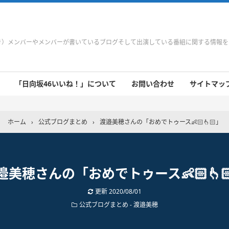
やき）メンバーやメンバーが書いているブログそして出演している番組に関する情報
「日向坂46いいね！」について
お問い合わせ
サイトマップ 
 9/21～9/27
 9/14～9/20
 9/7～9/13
 8/31～9/6
 8/24～8/30
 8/17～8/23
 8/10～8/16
 8/3～8/9
 7/27～8/2
 7/20～7/26
 7/13～7/19
 7/6～7/12
ホーム
›
公式ブログまとめ
›
渡邉美穂さんの「おめでトゥース👶🏻👆🏻」
邉美穂さんの「おめでトゥース👶🏻👆
更新
2020/08/01
公式ブログまとめ
-
渡邉美穂