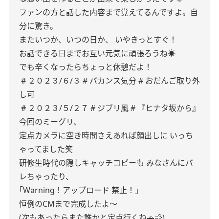
ファンの方と話した内容まで覚えてるんですよ。自
分に驚き。
またいつか、いつの日か、
いやきっとすぐ！
お話できる日までお互い元気に頑張ろうね☀️
でも辛くなったらちょっと休憩だよ！
# ２０２３/６/３
# バカンス気分
# おだんご取り外
し可
# ２０２３/５/２７
# ジブリ風
# 『ヒナタ坂から』
今回のミーグリ、
定点カメラに空き時間さえあれば顔出しに
いっち
ゃってました笑
研修生時代の隠しキャッチコピーも
みなさんにバ
レちゃったり、
｢Warning！アップロード 禁止！｣
恒例のCMまで完成したよ〜
(次もあったらまた誰かと定点行くね🚗💨)