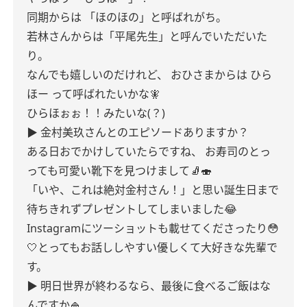
同期からは
「ほのほの」と呼ばれがち。
若林さんからは「平尾先生」と呼んでいただいた
り。
なんでも嬉しいのだけれど、
おひさまからは ひら
ほー って呼ばれたいかな🧚
ひらほぉぉ！！みたいな(？)
▶
金村美玖さんとのエピソードありますか？
ある日おでかけしていたらですね、
お寿司のとっ
っても可愛い靴下を見つけまして🧦🍣
「いや、これは絶対金村さん！」と思い誕生日まで
待ちきれずプレゼントしてしまいました😂
Instagramにツーショットも載せてくださったり😳
🤍とってもお話ししやすい優しくて大好きな先輩で
す。
▶ 明日世界が終わるなら、最後に食べるご飯はな
んですか🍚