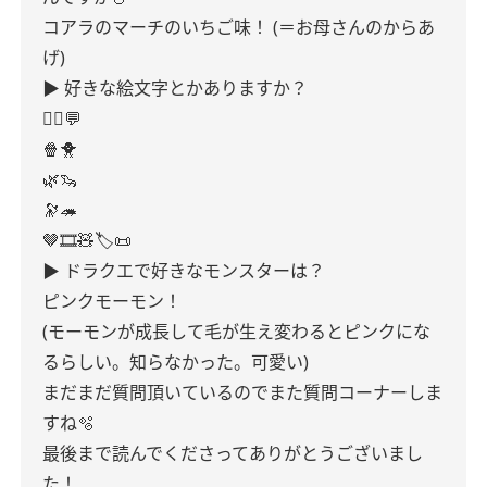
コアラのマーチのいちご味！
(＝お母さんのからあ
げ)
▶
好きな絵文字とかありますか？
🧚‍♂️💬
🍿🐥
🌿🦦
🔭🦔
🤎🎞🧸🏷📜
▶
ドラクエで好きなモンスターは？
ピンクモーモン！
(モーモンが成長して毛が生え変わるとピンクにな
るらしい。知らなかった。可愛い)
まだまだ質問頂いているのでまた質問コーナーしま
すね🫧
最後まで読んでくださってありがとうございまし
た！