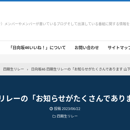
やき）メンバーやメンバーが書いているブログそして出演している番組に関する情報
「日向坂46いいね！」について
お問い合わせ
サイトマップ 
 9/21～9/27
 9/14～9/20
 9/7～9/13
 8/31～9/6
 8/24～8/30
 8/17～8/23
 8/10～8/16
 8/3～8/9
 7/27～8/2
 7/20～7/26
 7/13～7/19
 7/6～7/12
›
四期生リレー
›
日向坂46 四期生リレーの「お知らせがたくさんであります 山
生リレーの「お知らせがたくさんであり
投稿
2023/06/22
四期生リレー