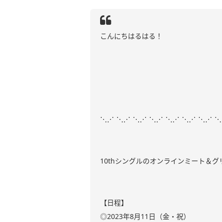
こんにちはるはる！
⋱⋰ ⋱⋰ ⋱⋰ ⋱⋰ ⋱⋰ ⋱⋰ ⋱⋰ 
10thシングルのオンラインミート＆
【日程】
◎2023年8月11日（金・祝）