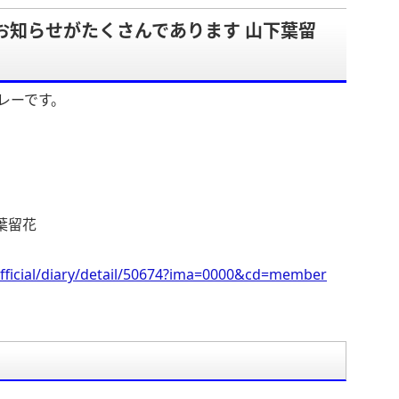
「お知らせがたくさんであります 山下葉留
レーです。
葉留花
fficial/diary/detail/50674?ima=0000&cd=member