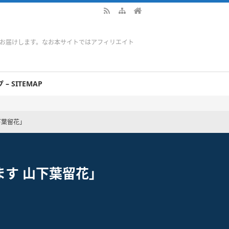
をお届けします。なお本サイトではアフィリエイト
– SITEMAP
下葉留花」
ます 山下葉留花」