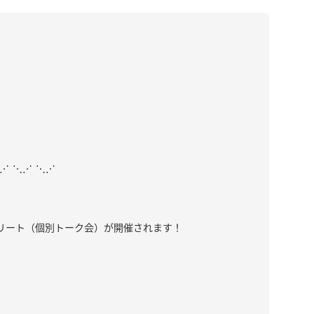
⋱⋰ ⋱⋰ ⋱⋰
グリート（個別トーク会）が開催されます！