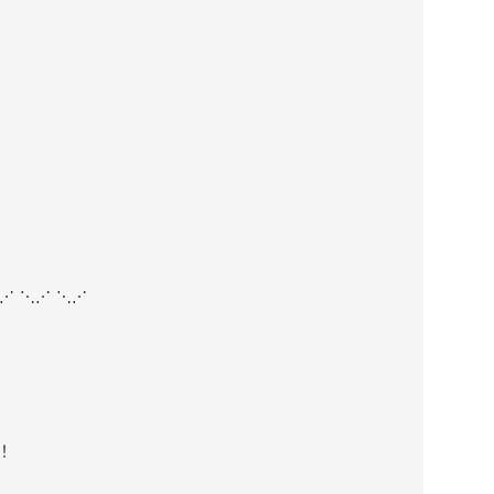
⋱⋰ ⋱⋰ ⋱⋰
！