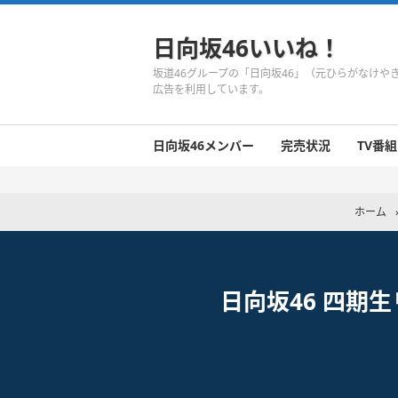
日向坂46いいね！
坂道46グループの「日向坂46」（元ひらがなけ
広告を利用しています。
日向坂46メンバー
完売状況
TV番組
日向坂46のメンバーまとめ
今週の日向坂46
1期生
2期生
3期生
今週の日向坂46
今週の日向坂46
今週の日向坂46
今週の日向坂46
今週の日向坂46
今週の日向坂46
今週の日向坂46
今週の日向坂46
今週の日向坂46
今週の日向坂46
今週の日向坂46
今週の日向坂46
井口眞緒
潮紗理菜
柿崎芽実
影山優佳
加藤史帆
齊藤京子
佐々木久美
佐々木美玲
高瀬愛奈
高本彩花
東村芽依
金村美玖
河田陽菜
小坂菜緒
富田鈴花
濱岸ひより
丹生明里
松田好花
宮田愛萌
渡邉美穂
上村ひなの
ホーム
日向坂46 四期