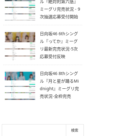
ル『絶対的第六感』
ミーグリ完売状況 - 9
次抽選応募受付開始
日向坂46 6thシング
ル『ってか』ミーグ
リ最新完売状況-5次
応募受付反映
日向坂46 8thシング
ル『月と星が踊るMi
dnight』ミーグリ完
売状況-全枠完売