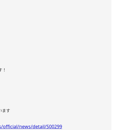
す！
います
official/news/detail/S00299