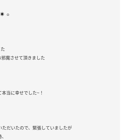
︎ ☼
した
お邪魔させて頂きました
て本当に幸せでした~！
ていただいたので、緊張していましたが
時、