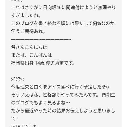
これはさすがに日向坂46に関連付けようと無理やり
すぎましたね。
このブログを書き終わる頃には果たして何%なのか
乞うご期待あれ。
——————-‐——————-‐
皆さんこんにちは
または、こんばんは
福岡県出身 14歳 渡辺莉奈です。
ｼﾛｸﾏｯｯ
今度理央と白くまアイス食べに行く予定した🐻‍❄️
そういえば私、性格診断やってみたんです。
四期生
のブログでもよく見るよね〜
だから最近やった時の結果お伝えしようと思いまし
て！
ISTP-Tでした