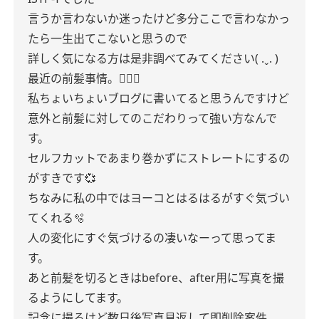
言うか言わないか迷ったけど多分ここで言わなかっ
たら一生出てこないと思うので
詳しく気になる方は是非調べてみてください( .ˬ. )
最近の前髪事情。💇🏻‍♀️
私ちょいちょいブログに書いてると思うんですけど
意外と前髪に対してのこだわりって強い方なんで
す。
セルフカットであまり巻かずにストレートにするの
がすきです💞
ちなみに私の中ではヨーコとはるはるがすぐ気づい
てくれる🫧
人の変化にすぐ気づけるの凄いなーって思ってま
す。
あと前髪を切るときはbefore、after用に写真を撮
るようにしてます。
記念に撮るけど数日後写真見返して即削除案件。