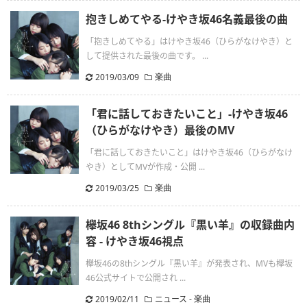
抱きしめてやる-けやき坂46名義最後の曲
「抱きしめてやる」はけやき坂46（ひらがなけやき）と
して提供された最後の曲です。 ...
2019/03/09
楽曲
「君に話しておきたいこと」-けやき坂46
（ひらがなけやき）最後のMV
「君に話しておきたいこと」はけやき坂46（ひらがなけ
やき）としてMVが作成・公開 ...
2019/03/25
楽曲
欅坂46 8thシングル『黒い羊』の収録曲内
容 - けやき坂46視点
欅坂46の8thシングル『黒い羊』が発表され、MVも欅坂
46公式サイトで公開され ...
2019/02/11
ニュース
-
楽曲