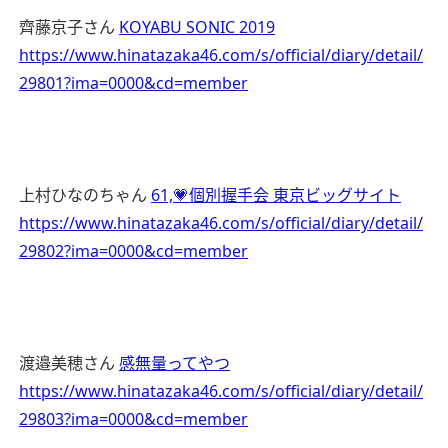
齊藤京子さん
KOYABU SONIC 2019
https://www.hinatazaka46.com/s/official/diary/detail/
29801?ima=0000&cd=member
上村ひなのちゃん
61,💗個別握手会 東京ビッグサイト
https://www.hinatazaka46.com/s/official/diary/detail/
29802?ima=0000&cd=member
渡邉美穂さん
感無量ってやつ
https://www.hinatazaka46.com/s/official/diary/detail/
29803?ima=0000&cd=member