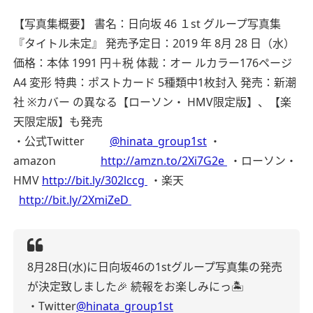
【写真集概要】
書名：日向坂 46 １st グループ写真集
『タイトル未定』
発売予定日：2019 年 8月 28 日（水）
価格：本体 1991 円＋税
体裁：オー ルカラー176ページ
A4 変形
特典：ポストカード 5種類中1枚封入
発売：新潮
社
※カバー の異なる【ローソン・ HMV限定版】、【楽
天限定版】も発売
・公式Twitter
@hinata_group1st
・
amazon
http://
amzn.to/2Xi7G2e
・ローソン・
HMV
http://
bit.ly/302lccg
・楽天
http://
bit.ly/2XmiZeD
8月28日(水)に日向坂46の1stグループ写真集の発売
が決定致しました🎉
続報をお楽しみにっ🏝
・Twitter
@hinata_group1st