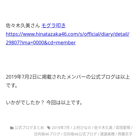
佐々木久美さん
モグラ叩き
https://www.hinatazaka46.com/s/official/diary/detail/
29807?ima=0000&cd=member
2019年7月2日に掲載されたメンバーの公式ブログは以上
です。
いかがでしたか？ 今回は以上です。
公式ブログまとめ
2019年7月
/
上村ひなの
/
佐々木久美
/
宮田愛萌
/
日向坂46ブログ
/
日向坂46公式ブログ
/
渡邉美穂
/
齊藤京子