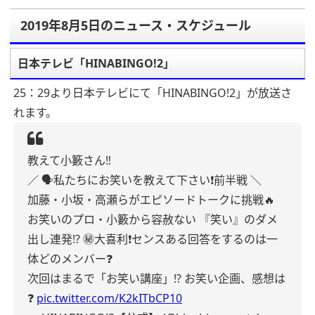
2019年8月5日のニュース・スケジュール
日本テレビ「HINABINGO!2」
25：29より日本テレビにて「HINABINGO!2」が放送さ
れます。
教えて小籔さん‼️
／
🗣️私たちにお笑いを教えて下さい❗️前半戦
＼
加藤・小坂・高瀬らがエピソードトークに挑戦🔥
お笑いのプロ・小籔から容赦ない
『笑い』のダメ
出し連発⁉️
㊙大喜利❗️センスある回答をするのは一
体どのメンバー❓
次回はまるで「お笑い講座」⁉️
お笑い企画、感想は
❓
pic.twitter.com/K2kITbCP10