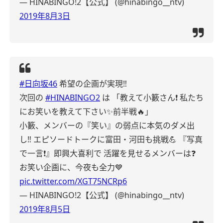
— HINABINGO!2【公式】 (@hinabingo__ntv)
2019年8月3日
#日向坂46
希望の企画が実現‼️
次回の
#HINABINGO2
は
「教えて小籔さん❗️
私たち
にお笑いを教えて下さい✨前半戦🔥」
小籔、メンバーの『笑い』の弱点に本気のダメ出
し‼️
エピソードトークに富田・河田も挑戦💪
『写真
で一言❗️』即興大喜利で
活躍を見せるメンバーは❓
お笑い企画に、今夜も全力💙
pic.twitter.com/XGT75NCRp6
— HINABINGO!2【公式】 (@hinabingo__ntv)
2019年8月5日