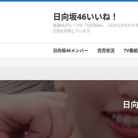
日向坂46いいね！
坂道46グループの「日向坂46」（元ひらがなけ
広告を利用しています。
日向坂46メンバー
完売状況
TV番組
日向坂46のメンバーまとめ
今週の日向坂46
1期生
2期生
3期生
今週の日向坂46
今週の日向坂46
今週の日向坂46
今週の日向坂46
今週の日向坂46
今週の日向坂46
今週の日向坂46
今週の日向坂46
今週の日向坂46
今週の日向坂46
今週の日向坂46
今週の日向坂46
井口眞緒
潮紗理菜
柿崎芽実
影山優佳
加藤史帆
齊藤京子
佐々木久美
佐々木美玲
高瀬愛奈
高本彩花
東村芽依
金村美玖
河田陽菜
小坂菜緒
富田鈴花
濱岸ひより
丹生明里
松田好花
宮田愛萌
渡邉美穂
上村ひなの
日向