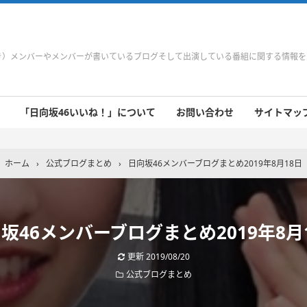
やき）メンバーやメンバーが書いているブログそして出演している番組に関する情報
「日向坂46いいね！」について
お問い合わせ
サイトマップ 
 9/21～9/27
 9/14～9/20
 9/7～9/13
 8/31～9/6
 8/24～8/30
 8/17～8/23
 8/10～8/16
 8/3～8/9
 7/27～8/2
 7/20～7/26
 7/13～7/19
 7/6～7/12
ホーム
›
公式ブログまとめ
›
日向坂46メンバーブログまとめ2019年8月18日
坂46メンバーブログまとめ2019年8月
更新
2019/08/20
公式ブログまとめ