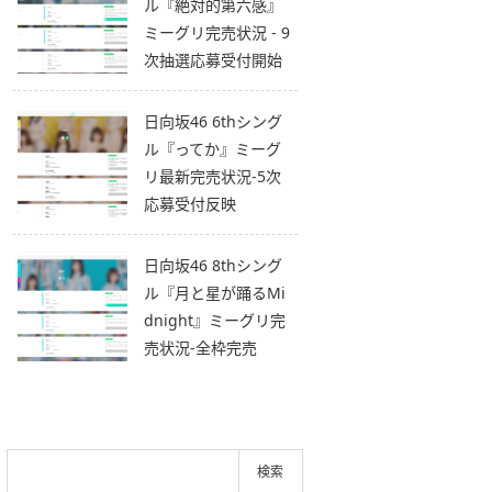
ル『絶対的第六感』
ミーグリ完売状況 - 9
次抽選応募受付開始
日向坂46 6thシング
ル『ってか』ミーグ
リ最新完売状況-5次
応募受付反映
日向坂46 8thシング
ル『月と星が踊るMi
dnight』ミーグリ完
売状況-全枠完売