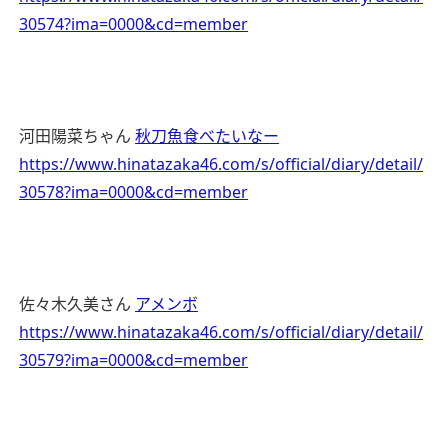
30574?ima=0000&cd=member
河田陽菜ちゃん
秋刀魚食べたいなー
https://www.hinatazaka46.com/s/official/diary/detail/
30578?ima=0000&cd=member
佐々木久美さん
アメンボ
https://www.hinatazaka46.com/s/official/diary/detail/
30579?ima=0000&cd=member