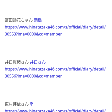
富田鈴花ちゃん
満塁
https://www.hinatazaka46.com/s/official/diary/detail/
30553?ima=0000&cd=member
井口眞緒さん
井口さん
https://www.hinatazaka46.com/s/official/diary/detail/
30556?ima=0000&cd=member
東村芽依さん
💐
https://www.hinatazaka46.com/s/official/diary/detail/