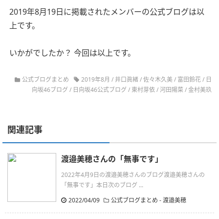
2019年8月19日に掲載されたメンバーの公式ブログは以
上です。
いかがでしたか？ 今回は以上です。
公式ブログまとめ
2019年8月
/
井口眞緒
/
佐々木久美
/
富田鈴花
/
日
向坂46ブログ
/
日向坂46公式ブログ
/
東村芽依
/
河田陽菜
/
金村美玖
関連記事
渡邉美穂さんの「無事です」
2022年4月9日の渡邉美穂さんのブログ渡邉美穂さんの
「無事です」本日次のブログ ...
2022/04/09
公式ブログまとめ
-
渡邉美穂