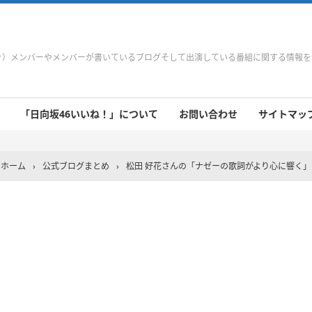
やき）メンバーやメンバーが書いているブログそして出演している番組に関する情報
「日向坂46いいね！」について
お問い合わせ
サイトマップ 
 9/21～9/27
 9/14～9/20
 9/7～9/13
 8/31～9/6
 8/24～8/30
 8/17～8/23
 8/10～8/16
 8/3～8/9
 7/27～8/2
 7/20～7/26
 7/13～7/19
 7/6～7/12
ホーム
›
公式ブログまとめ
›
松田 好花さんの「ナゼーの歌詞がより心に響く」