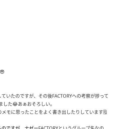
😎
していたのですが、その後FACTORYへの考察が捗って
ました😂あぁおそろしい。
メモに思ったことをよく書き出したりしています🗒
るのですが、ナゼー
FACTORYというグループ名なの