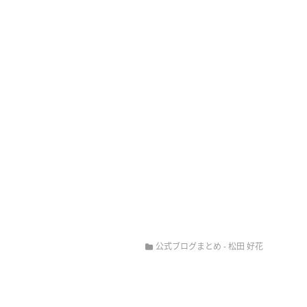
公式ブログまとめ
-
松田 好花