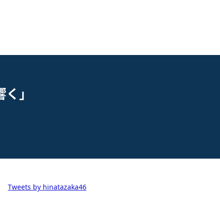
響く」
Tweets by hinatazaka46