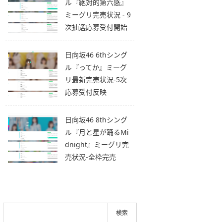
ル『絶対的第六感』
ミーグリ完売状況 - 9
次抽選応募受付開始
日向坂46 6thシング
ル『ってか』ミーグ
リ最新完売状況-5次
応募受付反映
日向坂46 8thシング
ル『月と星が踊るMi
dnight』ミーグリ完
売状況-全枠完売