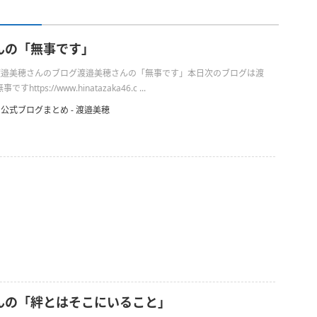
んの「無事です」
日の渡邉美穂さんのブログ渡邉美穂さんの「無事です」本日次のブログは渡
ttps://www.hinatazaka46.c ...
公式ブログまとめ
-
渡邉美穂
んの「絆とはそこにいること」