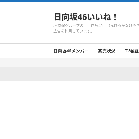
日向坂46いいね！
坂道46グループの「日向坂46」（元ひらがなけ
広告を利用しています。
日向坂46メンバー
完売状況
TV番組
日向坂46のメンバーまとめ
今週の日向坂46
1期生
2期生
3期生
今週の日向坂46
今週の日向坂46
今週の日向坂46
今週の日向坂46
今週の日向坂46
今週の日向坂46
今週の日向坂46
今週の日向坂46
今週の日向坂46
今週の日向坂46
今週の日向坂46
今週の日向坂46
井口眞緒
潮紗理菜
柿崎芽実
影山優佳
加藤史帆
齊藤京子
佐々木久美
佐々木美玲
高瀬愛奈
高本彩花
東村芽依
金村美玖
河田陽菜
小坂菜緒
富田鈴花
濱岸ひより
丹生明里
松田好花
宮田愛萌
渡邉美穂
上村ひなの