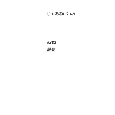
じゃあね( ᐛ )٩و
#382
散髪