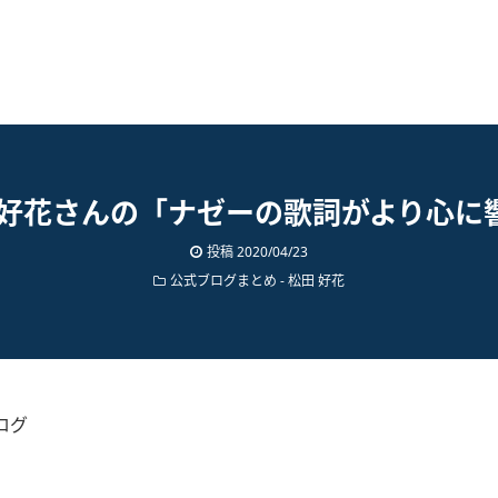
 好花さんの「ナゼーの歌詞がより心に
投稿
2020/04/23
公式ブログまとめ
-
松田 好花
ログ