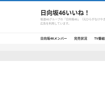
日向坂46いいね！
坂道46グループの「日向坂46」（元ひらがなけ
広告を利用しています。
日向坂46メンバー
完売状況
TV番組
日向坂46のメンバーまとめ
今週の日向坂46
1期生
2期生
3期生
今週の日向坂46
今週の日向坂46
今週の日向坂46
今週の日向坂46
今週の日向坂46
今週の日向坂46
今週の日向坂46
今週の日向坂46
今週の日向坂46
今週の日向坂46
今週の日向坂46
今週の日向坂46
井口眞緒
潮紗理菜
柿崎芽実
影山優佳
加藤史帆
齊藤京子
佐々木久美
佐々木美玲
高瀬愛奈
高本彩花
東村芽依
金村美玖
河田陽菜
小坂菜緒
富田鈴花
濱岸ひより
丹生明里
松田好花
宮田愛萌
渡邉美穂
上村ひなの