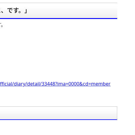
と、です。」
す。
fficial/diary/detail/33448?ima=0000&cd=member