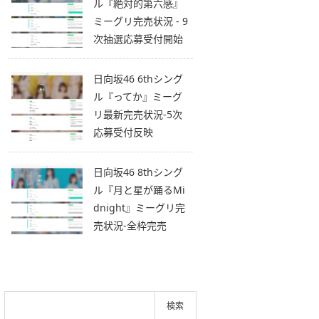
ル『絶対的第六感』
ミーグリ完売状況 - 9
次抽選応募受付開始
日向坂46 6thシング
ル『ってか』ミーグ
リ最新完売状況-5次
応募受付反映
日向坂46 8thシング
ル『月と星が踊るMi
dnight』ミーグリ完
売状況-全枠完売