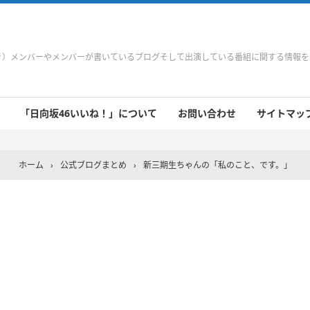
やき）メンバーやメンバーが書いているブログそして出演している番組に関する情報
「日向坂46いいね！」について
お問い合わせ
サイトマップ 
 9/21～9/27
 9/14～9/20
 9/7～9/13
 8/31～9/6
 8/24～8/30
 8/17～8/23
 8/10～8/16
 8/3～8/9
 7/27～8/2
 7/20～7/26
 7/13～7/19
 7/6～7/12
ホーム
›
公式ブログまとめ
›
新三期生ちゃんの「私のこと、です。」