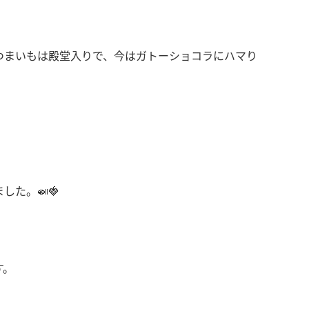
つまいもは殿堂入りで、今はガトーショコラにハマり
た。🍛🍓
す。