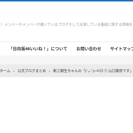
やき）メンバーやメンバーが書いているブログそして出演している番組に関する情報
「日向坂46いいね！」について
お問い合わせ
サイトマップ 
 9/21～9/27
 9/14～9/20
 9/7～9/13
 8/31～9/6
 8/24～8/30
 8/17～8/23
 8/10～8/16
 8/3～8/9
 7/27～8/2
 7/20～7/26
 7/13～7/19
 7/6～7/12
ホーム
›
公式ブログまとめ
›
新三期生ちゃんの「(◜ᴗ◝ )>≡💥 ⑦ 山口陽世です