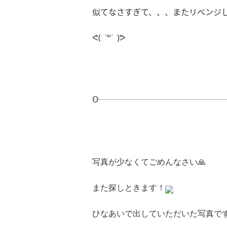
似てなさすぎて、、、またリベンジ
(
˙
​˙
)
ᕙ
꒳
ᕗ
Ꙫ
┈┈┈┈┈┈┈┈┈┈┈┈┈┈┈
写真が少なくてごめんなさい🙏
また探しときます！
ひなあいで出していただいた写真で