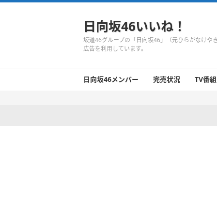
日向坂46いいね！
坂道46グループの「日向坂46」（元ひらがなけ
広告を利用しています。
日向坂46メンバー
完売状況
TV番組
日向坂46のメンバーまとめ
今週の日向坂46
1期生
2期生
3期生
今週の日向坂46
今週の日向坂46
今週の日向坂46
今週の日向坂46
今週の日向坂46
今週の日向坂46
今週の日向坂46
今週の日向坂46
今週の日向坂46
今週の日向坂46
今週の日向坂46
今週の日向坂46
井口眞緒
潮紗理菜
柿崎芽実
影山優佳
加藤史帆
齊藤京子
佐々木久美
佐々木美玲
高瀬愛奈
高本彩花
東村芽依
金村美玖
河田陽菜
小坂菜緒
富田鈴花
濱岸ひより
丹生明里
松田好花
宮田愛萌
渡邉美穂
上村ひなの