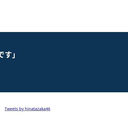
世です」
Tweets by hinatazaka46