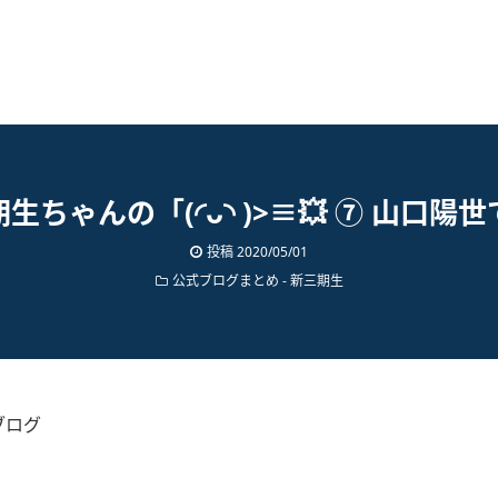
生ちゃんの「(◜ᴗ◝ )>≡💥 ⑦ 山口陽
投稿
2020/05/01
公式ブログまとめ
-
新三期生
ブログ