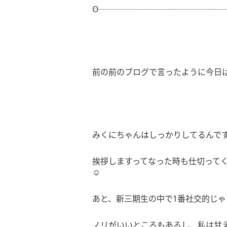
┈┈┈┈┈┈┈┈┈┈┈┈┈┈┈
Ꙫ
前の前のブログで言ったように今日
みくにちゃんはしっかりしてるんで
挨拶しますってなった時も仕切って
☺️
あと、新三期生の中で
1
番社交的じゃ
ノリがいいところもあるし、私は甘