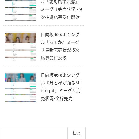
ル『絶対的第六感』
ミーグリ完売状況 - 9
次抽選応募受付開始
日向坂46 6thシング
ル『ってか』ミーグ
リ最新完売状況-5次
応募受付反映
日向坂46 8thシング
ル『月と星が踊るMi
dnight』ミーグリ完
売状況-全枠完売