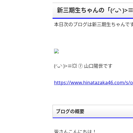
新三期生ちゃんの「(◜ᴗ◝ )>
本日次のブログは新三期生ちゃんで
(◜ᴗ◝ )>≡💥 ⑦ 山口陽世です
https://www.hinatazaka46.com/s/o
ブログの概要
皆さんこんにちは！