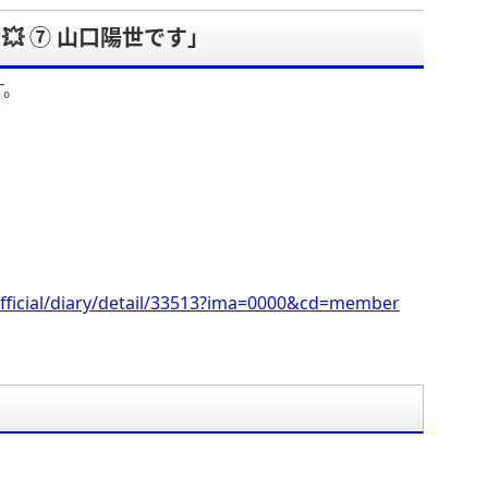
≡💥 ⑦ 山口陽世です」
す。
fficial/diary/detail/33513?ima=0000&cd=member