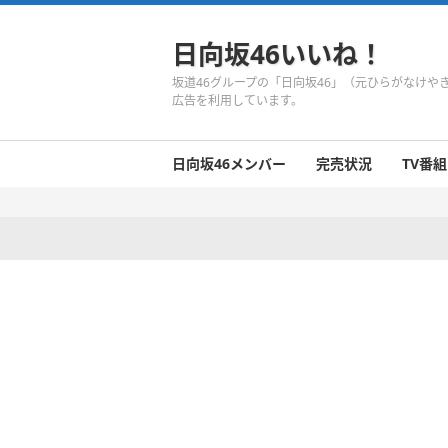
日向坂46いいね！
坂道46グループの「日向坂46」（元ひらがなけ
広告を利用しています。
日向坂46メンバー
完売状況
TV番組
日向坂46のメンバーまとめ
今週の日向坂46
1期生
2期生
3期生
今週の日向坂46
今週の日向坂46
今週の日向坂46
今週の日向坂46
今週の日向坂46
今週の日向坂46
今週の日向坂46
今週の日向坂46
今週の日向坂46
今週の日向坂46
今週の日向坂46
今週の日向坂46
井口眞緒
潮紗理菜
柿崎芽実
影山優佳
加藤史帆
齊藤京子
佐々木久美
佐々木美玲
高瀬愛奈
高本彩花
東村芽依
金村美玖
河田陽菜
小坂菜緒
富田鈴花
濱岸ひより
丹生明里
松田好花
宮田愛萌
渡邉美穂
上村ひなの