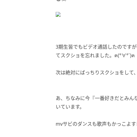
3期生皆でもビデオ通話したのです
てスクショを忘れました。ฅ(°∀°`)ฅ
次は絶対にばっちりスクショをして、ブ
あ、ちなみに今『一番好きだとみん
いています。
mvサビのダンスも歌声もかっこよ