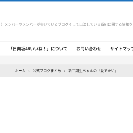
やき）メンバーやメンバーが書いているブログそして出演している番組に関する情報
「日向坂46いいね！」について
お問い合わせ
サイトマップ 
 9/21～9/27
 9/14～9/20
 9/7～9/13
 8/31～9/6
 8/24～8/30
 8/17～8/23
 8/10～8/16
 8/3～8/9
 7/27～8/2
 7/20～7/26
 7/13～7/19
 7/6～7/12
ホーム
›
公式ブログまとめ
›
新三期生ちゃんの「愛でたい」