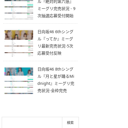
ル『絶対的第六感』
ミーグリ完売状況 - 9
次抽選応募受付開始
日向坂46 6thシング
ル『ってか』ミーグ
リ最新完売状況-5次
応募受付反映
日向坂46 8thシング
ル『月と星が踊るMi
dnight』ミーグリ完
売状況-全枠完売