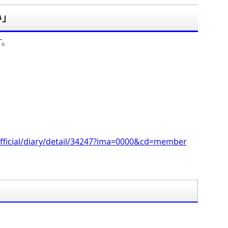
い」
す。
fficial/diary/detail/34247?ima=0000&cd=member