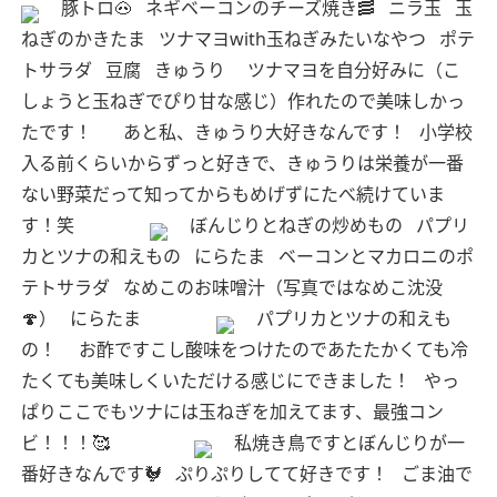
豚トロ🐽
ネギベーコンのチーズ焼き🥓
ニラ玉
玉
ねぎのかきたま
ツナマヨwith玉ねぎみたいなやつ
ポテ
トサラダ
豆腐
きゅうり
ツナマヨを自分好みに（こ
しょうと玉ねぎでぴり甘な感じ）作れたので美味しかっ
たです！
あと私、きゅうり大好きなんです！
小学校
入る前くらいからずっと好きで、きゅうりは栄養が一番
ない野菜だって知ってからもめげずにたべ続けていま
す！笑
ぼんじりとねぎの炒めもの
パプリ
カとツナの和えもの
にらたま
ベーコンとマカロニのポ
テトサラダ
なめこのお味噌汁（写真ではなめこ沈没
🍄）
にらたま
パプリカとツナの和えも
の！
お酢ですこし酸味をつけたのであたたかくても冷
たくても美味しくいただける感じにできました！
やっ
ぱりここでもツナには玉ねぎを加えてます、最強コン
ビ！！！🥰
私焼き鳥ですとぼんじりが一
番好きなんです🐓
ぷりぷりしてて好きです！
ごま油で