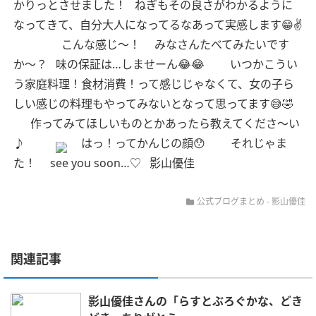
かりっとさせました！
ねぎもその良さがわかるように
なってきて、自分大人になってるなあって実感します😁✌️
こんな感じ〜！
みなさんたべてみたいです
か〜？
味の保証は…しませーん😂😂
いつかこうい
う家庭料理！食材消費！って感じじゃなくて、女の子ら
しい感じの料理もやってみないとなって思ってます😅🤣
作ってみてほしいものとかあったら教えてくださ〜い
♪
はっ！ってかんじの顔😯
それじゃま
た！
see you soon…♡
影山優佳
公式ブログまとめ
-
影山優佳
関連記事
影山優佳さんの「らすとぶろぐかな、どき