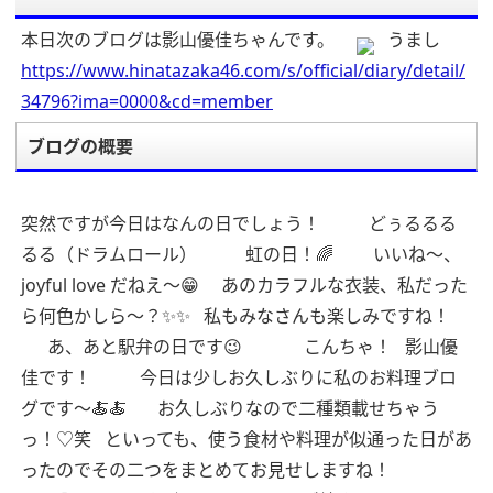
本日次のブログは影山優佳ちゃんです。
うまし
https://www.hinatazaka46.com/s/official/diary/detail/
34796?ima=0000&cd=member
ブログの概要
突然ですが今日はなんの日でしょう！
どぅるるる
るる（ドラムロール）
虹の日！🌈
いいね〜、
joyful love だねえ〜😁
あのカラフルな衣装、私だった
ら何色かしら〜？✨✨
私もみなさんも楽しみですね！
あ、あと駅弁の日です😉
こんちゃ！
影山優
佳です！
今日は少しお久しぶりに私のお料理ブロ
グです〜🍝🍝
お久しぶりなので二種類載せちゃう
っ！♡笑
といっても、使う食材や料理が似通った日があ
ったのでその二つをまとめてお見せしますね！