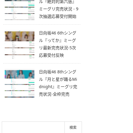
ル『絶対的第六感』
ミーグリ完売状況 - 9
次抽選応募受付開始
日向坂46 6thシング
ル『ってか』ミーグ
リ最新完売状況-5次
応募受付反映
日向坂46 8thシング
ル『月と星が踊るMi
dnight』ミーグリ完
売状況-全枠完売