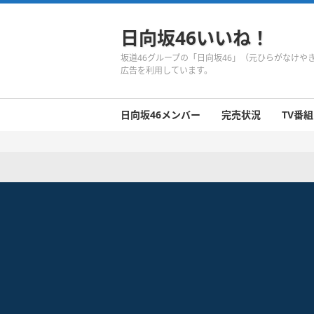
日向坂46いいね！
坂道46グループの「日向坂46」（元ひらがなけ
広告を利用しています。
日向坂46メンバー
完売状況
TV番組
日向坂46のメンバーまとめ
今週の日向坂46
1期生
2期生
3期生
今週の日向坂46
今週の日向坂46
今週の日向坂46
今週の日向坂46
今週の日向坂46
今週の日向坂46
今週の日向坂46
今週の日向坂46
今週の日向坂46
今週の日向坂46
今週の日向坂46
今週の日向坂46
井口眞緒
潮紗理菜
柿崎芽実
影山優佳
加藤史帆
齊藤京子
佐々木久美
佐々木美玲
高瀬愛奈
高本彩花
東村芽依
金村美玖
河田陽菜
小坂菜緒
富田鈴花
濱岸ひより
丹生明里
松田好花
宮田愛萌
渡邉美穂
上村ひなの