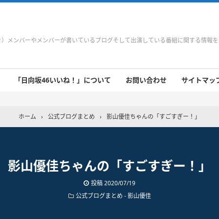
やき）メンバーやメンバーが書いているブログそして出演している番組に関する情報
「日向坂46いいね！」について
お問い合わせ
サイトマップ 
 9/21～9/27
 9/14～9/20
 9/7～9/13
 8/31～9/6
 8/24～8/30
 8/17～8/23
 8/10～8/16
 8/3～8/9
 7/27～8/2
 7/20～7/26
 7/13～7/19
 7/6～7/12
ホーム
›
公式ブログまとめ
›
影山優佳ちゃんの「すごすぎー！」
影山優佳ちゃんの「すごすぎー！」
投稿
2020/07/19
公式ブログまとめ
-
影山優佳