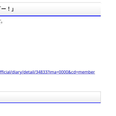
ぎー！」
す。
fficial/diary/detail/34833?ima=0000&cd=member