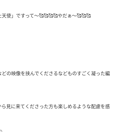
」ですって〜🥰🥰🥰🥰やだぁ〜🥰🥰🥰
などの映像を挟んでくださるなどものすごく凝った編
から見に来てくださった方も楽しめるような配慮を感
️