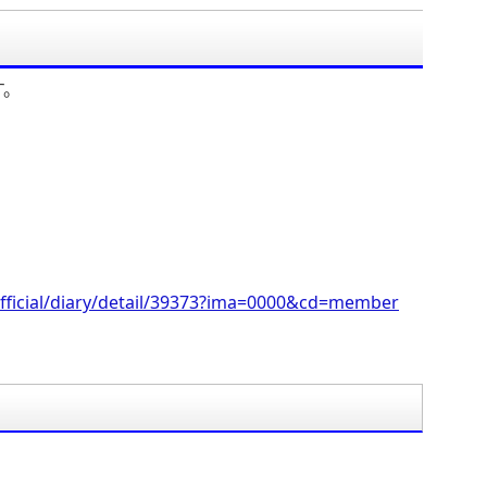
す。
fficial/diary/detail/39373?ima=0000&cd=member