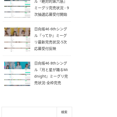
ル『絶対的第六感』
ミーグリ完売状況 - 9
次抽選応募受付開始
日向坂46 6thシング
ル『ってか』ミーグ
リ最新完売状況-5次
応募受付反映
日向坂46 8thシング
ル『月と星が踊るMi
dnight』ミーグリ完
売状況-全枠完売