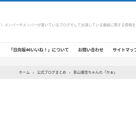
やき）メンバーやメンバーが書いているブログそして出演している番組に関する情報
「日向坂46いいね！」について
お問い合わせ
サイトマップ 
 9/21～9/27
 9/14～9/20
 9/7～9/13
 8/31～9/6
 8/24～8/30
 8/17～8/23
 8/10～8/16
 8/3～8/9
 7/27～8/2
 7/20～7/26
 7/13～7/19
 7/6～7/12
ホーム
›
公式ブログまとめ
›
影山優佳ちゃんの「かぁ」