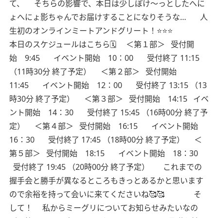
て、
そちらの影響で、本日は少しぽけ〜っとしたへに
ょへにょ影ちゃんでお届けすることになりそうな…
人
生初のオンラインミートアンドグリート！⭐️⭐️⭐️
本日のスケジュールはこちら🗓
＜第１部＞
受付開
始 9:45
イベント開始 10：00
受付終了 11:15
（11時30分 終了予定）
＜第２部＞
受付開始
11:45
イベント開始 12：00
受付終了 13:15 （13
時30分 終了予定）
＜第３部＞
受付開始 14:15
イベ
ント開始 14：30
受付終了 15:45 （16時00分 終了予
定）
＜第４部＞
受付開始 16:15
イベント開始
16：30
受付終了 17:45 （18時00分 終了予定）
＜
第５部＞
受付開始 18:15
イベント開始 18：30
受付終了 19:45 （20時00分 終了予定）
これまでの
握手会と勝手が異なるところもきっとあるかと思います
ので余裕を持って会いに来てくださいね🥰🥰
そ
して！
私からミーグリについてお知らせみたいなの