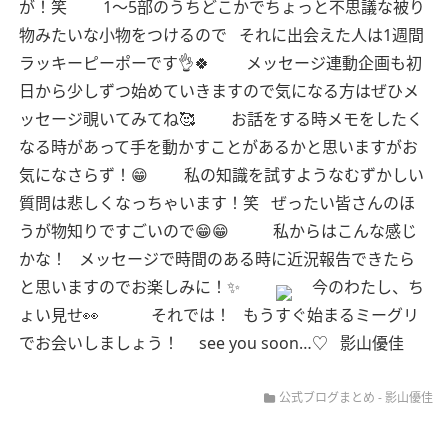
が！笑
1〜5部のうちどこかでちょっと不思議な被り
物みたいな小物をつけるので
それに出会えた人は1週間
ラッキーピーポーです👌🍀
メッセージ連動企画も初
日から少しずつ始めていきますので気になる方はぜひメ
ッセージ覗いてみてね🥰
お話をする時メモをしたく
なる時があって手を動かすことがあるかと思いますがお
気になさらず！😁
私の知識を試すようなむずかしい
質問は悲しくなっちゃいます！笑
ぜったい皆さんのほ
うが物知りですごいので😁😁
私からはこんな感じ
かな！
メッセージで時間のある時に近況報告できたら
と思いますのでお楽しみに！✨
今のわたし、ち
ょい見せ👀
それでは！
もうすぐ始まるミーグリ
でお会いしましょう！
see you soon…♡
影山優佳
公式ブログまとめ
-
影山優佳