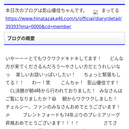
本日次のブログは影山優佳ちゃんです。
まってる
https://www.hinatazaka46.com/s/official/diary/detail/
39393?ima=0000&cd=member
ブログの概要
いやーーーとてもワクワクドキドキしてます！
どんな
方が来てくださるんだろう〜やさしい方だとうれしいな
っ
楽しいお話いっぱいしたい！
ちょっと緊張もし
てる！！
わー！笑
こんちゃ！
影山優佳です！
CL決勝が朝4時から行われておりました！
みなさんは
ご覧になりましたか？😄
朝からワクワクしました！
チェルシー、ファンのみなさんおめでとうございます！
🎉
ブレントフォードも74年ぶりのプレミアリーグ
昇格おめでとうございます！！！！
さてさ