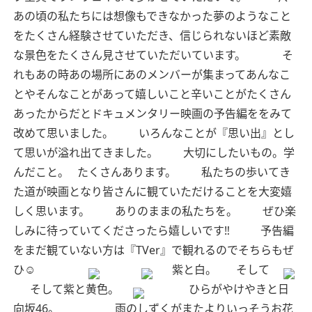
あの頃の私たちには想像もできなかった夢のようなこと
をたくさん経験させていただき、信じられないほど素敵
な景色をたくさん見させていただいています。
そ
れもあの時あの場所にあのメンバーが集まってあんなこ
とやそんなことがあって嬉しいこと辛いことがたくさん
あったからだとドキュメンタリー映画の予告編ををみて
改めて思いました。
いろんなことが『思い出』とし
て思いが溢れ出てきました。
大切にしたいもの。学
んだこと。
たくさんあります。
私たちの歩いてき
た道が映画となり皆さんに観ていただけることを大変嬉
しく思います。
ありのままの私たちを。
ぜひ楽
しみに待っていてくださったら嬉しいです‼︎
予告編
をまだ観ていない方は『TVer』で観れるのでそちらもぜ
ひ☺︎
紫と白。
そして
そして紫と黄色。
ひらがやけやきと日
向坂46。
雨のしずくがまたよりいっそうお花