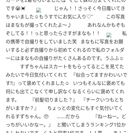
カートを2着もらいました🥰
そして妹の分までくれたの
です😭💓
じゃん！！さっそく今日履いてき
ちゃいました☺︎もうすでにお気に入り♡︎ʾʾ
この写真
はまなもが撮ってくれたよ〜♪
あれなんかもぞも
ぞしてる！！っと思ったらさすがまなも！！
私
の携帯で自撮りをしていました笑
まなもに写真をお願
いすると必ず自撮りから初めてくれるので私のフォルダ
ーにはまなもの自撮りがたくさんあるのです。うふふ☺︎
すずちゃんはスカートをもらってるとこを見てた
みたいで今日気付いてくれて
『似合ってますかわいいで
す‼︎』って褒めてくれました☺︎
いつもそんなに褒めても
何にも出てこなくて申し訳なくなるくらいに褒めてくれ
ます。
『前髪切りました？』
『チークいつもとち
がいますか？』
ちょっとの変化にもすぐ気付いてく
れるすずちゃん。🥺
…….だから
『ねーねー。ど
っちがいいかなー。』
と聞いてしまうランキング1位か