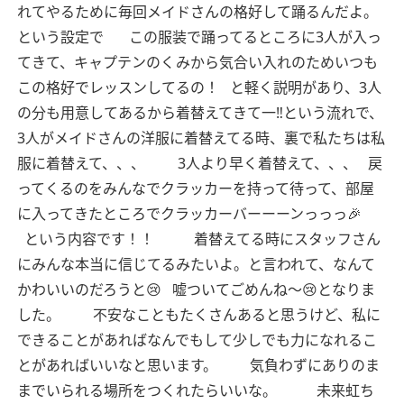
れてやるために毎回メイドさんの格好して踊るんだよ。
という設定で
この服装で踊ってるところに3人が入っ
てきて、キャプテンのくみから気合い入れのためいつも
この格好でレッスンしてるの！
と軽く説明があり、3人
の分も用意してあるから着替えてきて一‼︎という流れで、
3人がメイドさんの洋服に着替えてる時、裏で私たちは私
服に着替えて、、、
3人より早く着替えて、、、
戻
ってくるのをみんなでクラッカーを持って待って、部屋
に入ってきたところでクラッカーバーーーンっっっ🎉
という内容です！！
着替えてる時にスタッフさん
にみんな本当に信じてるみたいよ。と言われて、なんて
かわいいのだろうと😢
嘘ついてごめんね〜😢となりま
した。
不安なこともたくさんあると思うけど、私に
できることがあればなんでもして少しでも力になれるこ
とがあればいいなと思います。
気負わずにありのま
までいられる場所をつくれたらいいな。
未来虹ち