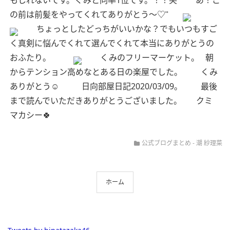
もしれないです。くみと同率1位です。！！笑
あ！こ
の前は前髪をやってくれてありがとう〜♡︎ʾʾ
ちょっとしたどっちがいいかな？でもいつもすご
く真剣に悩んでくれて選んでくれて本当にありがとうの
おふたり。
くみのフリーマーケット。
朝
からテンション高めなとある日の楽屋でした。
くみ
ありがとう☺︎
日向部屋日記2020/03/09。
最後
まで読んでいただきありがとうございました。
クミ
マカシー🍀
公式ブログまとめ
-
潮 紗理菜
ホーム