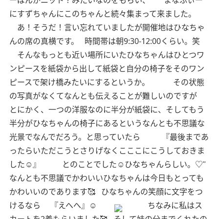
ーぱんがニット？みたいなのをもらい、
まなふぃー
にすずちゃんにこのちゃんと続々集まって来ました。
あ！そうだ！言い忘れていましたが開催地はひなちゃ
んの席の真横です。
時間帯は朝9:30-12:00くらい。笑
そんなもっとも近い場所にいたひなちゃんはひとつワ
ンピースを紙袋から出して紙袋と自分の椅子をそのワン
ピースで架け橋みたいにするというか。
その状態
の写真がなくてなんとも伝えることが難しいのですが
とにかく、一つの洋服なのに半分が紙袋に、そしてもう
半分がひなちゃんの椅子にあるというなんとも不思議な
光景でなんでだろう。と思っていたら
『最後まであ
ったらいただこうとさりげなくこここにこうしておきま
した☺️』
とのことでした☺︎ひなちゃんらしい。♡︎ʾʾ
なんとも不思議でかわいいひなちゃんは今日もとっても
かわいいのであります🥰
ひなちゃんの笑顔に文字をつ
けるなら
『えへへ』☺️
ちなみに私はス