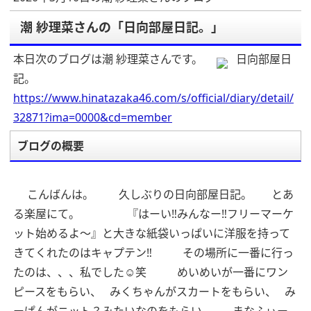
潮 紗理菜さんの「日向部屋日記。」
本日次のブログは潮 紗理菜さんです。
日向部屋日
記。
https://www.hinatazaka46.com/s/official/diary/detail/
32871?ima=0000&cd=member
ブログの概要
こんばんは。
久しぶりの日向部屋日記。
とあ
る楽屋にて。
『はーい‼︎みんなー‼︎フリーマーケ
ット始めるよ〜』と大きな紙袋いっぱいに洋服を持って
きてくれたのはキャプテン‼︎
その場所に一番に行っ
たのは、、、私でした☺️笑
めいめいが一番にワン
ピースをもらい、
みくちゃんがスカートをもらい、
み