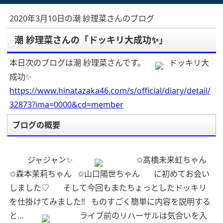
2020年3月10日の潮 紗理菜さんのブログ
潮 紗理菜さんの「ドッキリ大成功✨」
本日次のブログは潮 紗理菜さんです。
ドッキリ大
成功✨
https://www.hinatazaka46.com/s/official/diary/detail/
32873?ima=0000&cd=member
ブログの概要
ジャジャン✨
✩︎髙橋未来虹ちゃん
✩︎森本茉莉ちゃん
✩︎山口陽世ちゃん
に初めてお会い
しました♡︎
そして今回もまたちょっとしたドッキリ
を仕掛けてみました‼︎
ものすごく簡単に内容を説明する
と…
ライブ前のリハーサルは気合いを入