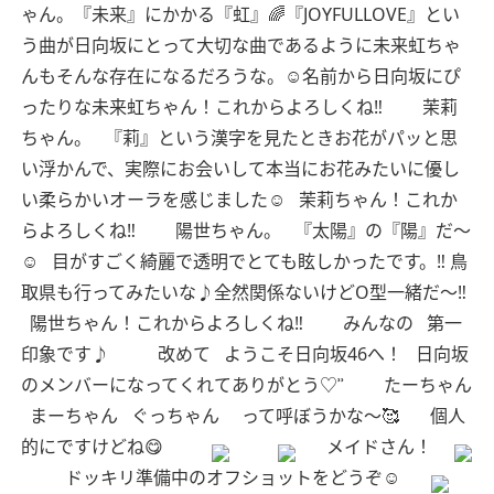
ゃん。『未来』にかかる『虹』🌈『JOYFULLOVE』とい
う曲が日向坂にとって大切な曲であるように未来虹ちゃ
んもそんな存在になるだろうな。☺︎名前から日向坂にぴ
ったりな未来虹ちゃん！これからよろしくね‼︎
茉莉
ちゃん。
『莉』という漢字を見たときお花がパッと思
い浮かんで、実際にお会いして本当にお花みたいに優し
い柔らかいオーラを感じました☺︎
茉莉ちゃん！これか
らよろしくね‼︎
陽世ちゃん。
『太陽』の『陽』だ〜
☺︎
目がすごく綺麗で透明でとても眩しかったです。‼︎ 鳥
取県も行ってみたいな♪全然関係ないけどO型一緒だ〜‼︎
陽世ちゃん！これからよろしくね‼︎
みんなの
第一
印象です♪
改めて
ようこそ日向坂46へ！
日向坂
のメンバーになってくれてありがとう♡︎ʾʾ
たーちゃん
まーちゃん
ぐっちゃん
って呼ぼうかな〜🥰
個人
的にですけどね😋
メイドさん！
ドッキリ準備中のオフショットをどうぞ☺︎