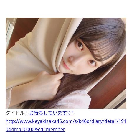
タイトル：
お待ちしています♡︎ʾʾ
http://www.keyakizaka46.com/s/k46o/diary/detail/191
04?ima=0000&cd=member