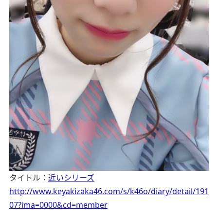
タイトル：
近いシリーズ
http://www.keyakizaka46.com/s/k46o/diary/detail/191
07?ima=0000&cd=member