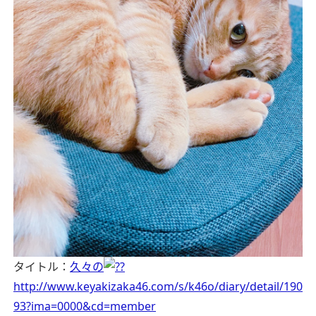
タイトル：
久々の
http://www.keyakizaka46.com/s/k46o/diary/detail/190
93?ima=0000&cd=member