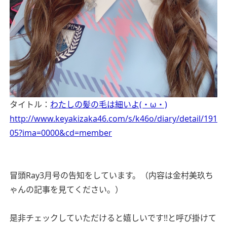
タイトル：
わたしの髪の毛は細いよ(・ω・)
http://www.keyakizaka46.com/s/k46o/diary/detail/191
05?ima=0000&cd=member
冒頭Ray3月号の告知をしています。（内容は金村美玖ち
ゃんの記事を見てください。）
是非チェックしていただけると嬉しいです!!と呼び掛けて