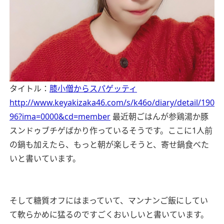
タイトル：
膝小僧からスパゲッティ
http://www.keyakizaka46.com/s/k46o/diary/detail/190
96?ima=0000&cd=member
最近朝ごはんが参鶏湯か豚
スンドゥブチゲばかり作っているそうです。ここに1人前
の鍋も加えたら、もっと朝が楽しそうと、寄せ鍋食べた
いと書いています。
そして糖質オフにはまっていて、マンナンご飯にしてい
て軟らかめに猛るのですごくおいしいと書いています。