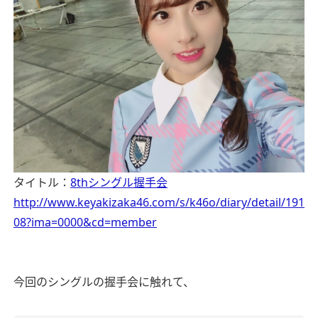
タイトル：
8thシングル握手会
http://www.keyakizaka46.com/s/k46o/diary/detail/191
08?ima=0000&cd=member
今回のシングルの握手会に触れて、