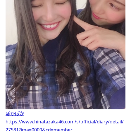
ぽかぽか
https://www.hinatazaka46.com/s/official/diary/detail/
27581?ima=0000&cd=member