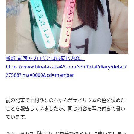
斬新!!前回のブログとほぼ同じ内容。
https://www.hinatazaka46.com/s/official/diary/detail/
27588?ima=0000&cd=member
前の記事で上村ひなのちゃんがサイリウムの色を決めた
ことを報告していましたが、同じ内容を写真付きで書い
ています。
ただ、それを「斬新!」と自分でタイトルに書いてしまう