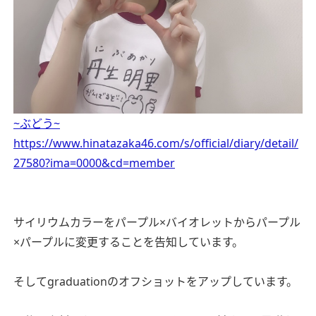
~ぶどう~
https://www.hinatazaka46.com/s/official/diary/detail/
27580?ima=0000&cd=member
サイリウムカラーをパープル×バイオレットからパープル
×パープルに変更することを告知しています。
そしてgraduationのオフショットをアップしています。