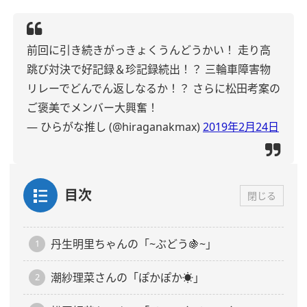
前回に引き続きがっきょくうんどうかい！
走り高
跳び対決で好記録＆珍記録続出！？
三輪車障害物
リレーでどんでん返しなるか！？
さらに松田考案の
ご褒美でメンバー大興奮！
— ひらがな推し (@hiraganakmax)
2019年2月24日
目次
閉じる
丹生明里ちゃんの「~ぶどう🍇~」
潮紗理菜さんの「ぽかぽか☀️」