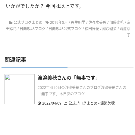
いかがでしたか？ 今回は以上です。
公式ブログまとめ
2019年8月
/
丹生明里
/
佐々木美玲
/
加藤史帆
/
富
田鈴花
/
日向坂46ブログ
/
日向坂46公式ブログ
/
松田好花
/
潮沙理菜
/
齊藤京
子
関連記事
渡邉美穂さんの「無事です」
2022年4月9日の渡邉美穂さんのブログ渡邉美穂さんの
「無事です」本日次のブログ ...
2022/04/09
公式ブログまとめ
-
渡邉美穂