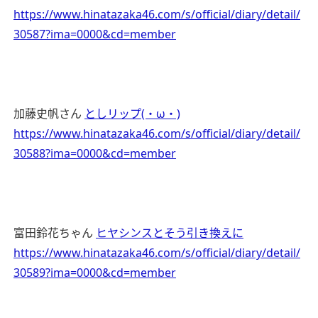
https://www.hinatazaka46.com/s/official/diary/detail/
30587?ima=0000&cd=member
加藤史帆さん
としリップ(・ω・)
https://www.hinatazaka46.com/s/official/diary/detail/
30588?ima=0000&cd=member
富田鈴花ちゃん
ヒヤシンスとそう引き換えに
https://www.hinatazaka46.com/s/official/diary/detail/
30589?ima=0000&cd=member