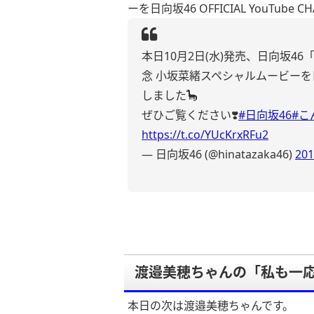
ーを日向坂46 OFFICIAL YouTub
本日10月2日(水)発売、日向坂
念 小坂菜緒スペシャルムービーを日向坂4
しました🦕
ぜひご覧ください❣️
#日向坂46
#こ
https://t.co/YUcKrxRFu2
— 日向坂46 (@hinatazaka46)
20
渡邉美穂ちゃんの「私も一応
本日の次は渡邉美穂ちゃんです。