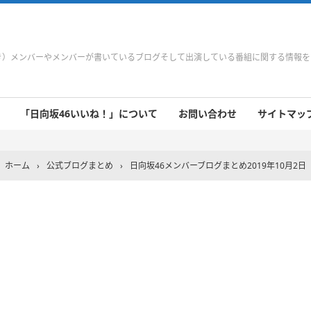
やき）メンバーやメンバーが書いているブログそして出演している番組に関する情報
「日向坂46いいね！」について
お問い合わせ
サイトマップ 
 9/21～9/27
 9/14～9/20
 9/7～9/13
 8/31～9/6
 8/24～8/30
 8/17～8/23
 8/10～8/16
 8/3～8/9
 7/27～8/2
 7/20～7/26
 7/13～7/19
 7/6～7/12
ホーム
›
公式ブログまとめ
›
日向坂46メンバーブログまとめ2019年10月2日