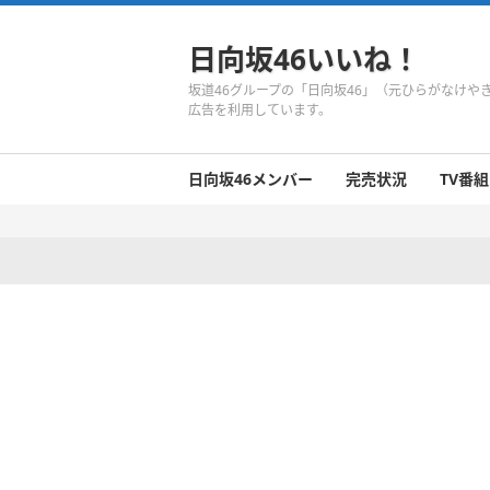
日向坂46いいね！
坂道46グループの「日向坂46」（元ひらがなけ
広告を利用しています。
日向坂46メンバー
完売状況
TV番組
日向坂46のメンバーまとめ
今週の日向坂46
1期生
2期生
3期生
今週の日向坂46
今週の日向坂46
今週の日向坂46
今週の日向坂46
今週の日向坂46
今週の日向坂46
今週の日向坂46
今週の日向坂46
今週の日向坂46
今週の日向坂46
今週の日向坂46
今週の日向坂46
井口眞緒
潮紗理菜
柿崎芽実
影山優佳
加藤史帆
齊藤京子
佐々木久美
佐々木美玲
高瀬愛奈
高本彩花
東村芽依
金村美玖
河田陽菜
小坂菜緒
富田鈴花
濱岸ひより
丹生明里
松田好花
宮田愛萌
渡邉美穂
上村ひなの