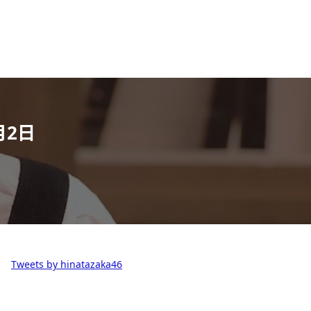
月2日
Tweets by hinatazaka46