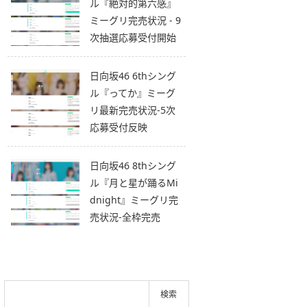
ル『絶対的第六感』
ミーグリ完売状況 - 9
次抽選応募受付開始
日向坂46 6thシング
ル『ってか』ミーグ
リ最新完売状況-5次
応募受付反映
日向坂46 8thシング
ル『月と星が踊るMi
dnight』ミーグリ完
売状況-全枠完売