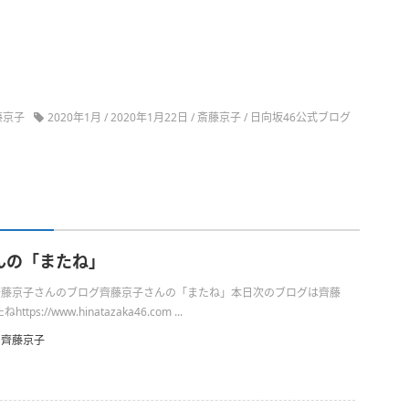
藤京子
2020年1月
/
2020年1月22日
/
斎藤京子
/
日向坂46公式ブログ
んの「またね」
日の齊藤京子さんのブログ齊藤京子さんの「またね」本日次のブログは齊藤
s://www.hinatazaka46.com ...
齊藤京子