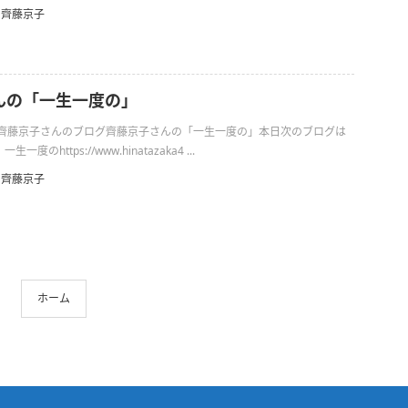
齊藤京子
んの「一生一度の」
日の齊藤京子さんのブログ齊藤京子さんの「一生一度の」本日次のブログは
のhttps://www.hinatazaka4 ...
齊藤京子
ホーム