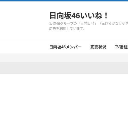
日向坂46いいね！
坂道46グループの「日向坂46」（元ひらがなけ
広告を利用しています。
日向坂46メンバー
完売状況
TV番組
日向坂46のメンバーまとめ
今週の日向坂46
1期生
2期生
3期生
今週の日向坂46
今週の日向坂46
今週の日向坂46
今週の日向坂46
今週の日向坂46
今週の日向坂46
今週の日向坂46
今週の日向坂46
今週の日向坂46
今週の日向坂46
今週の日向坂46
今週の日向坂46
井口眞緒
潮紗理菜
柿崎芽実
影山優佳
加藤史帆
齊藤京子
佐々木久美
佐々木美玲
高瀬愛奈
高本彩花
東村芽依
金村美玖
河田陽菜
小坂菜緒
富田鈴花
濱岸ひより
丹生明里
松田好花
宮田愛萌
渡邉美穂
上村ひなの