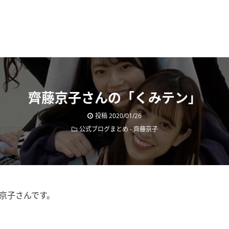
齊藤京子さんの「くみテン」
投稿
2020/01/26
公式ブログまとめ
-
齊藤京子
藤京子さんです。