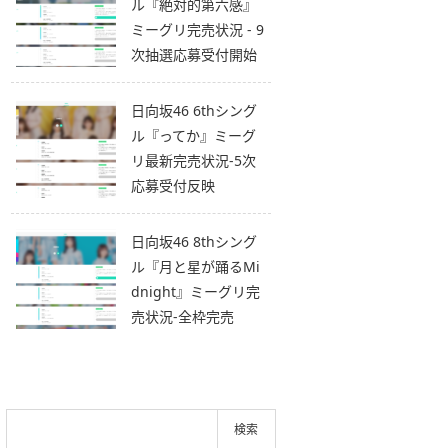
ル『絶対的第六感』
ミーグリ完売状況 - 9
次抽選応募受付開始
日向坂46 6thシング
ル『ってか』ミーグ
リ最新完売状況-5次
応募受付反映
日向坂46 8thシング
ル『月と星が踊るMi
dnight』ミーグリ完
売状況-全枠完売