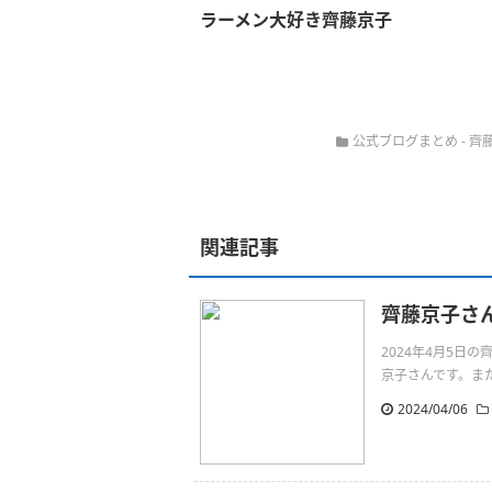
ラーメン大好き齊藤京子
公式ブログまとめ
-
齊
関連記事
齊藤京子さ
2024年4月5
京子さんです。またねhttp
2024/04/06