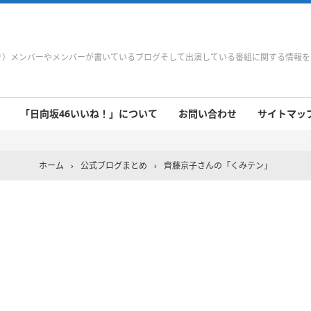
やき）メンバーやメンバーが書いているブログそして出演している番組に関する情報
「日向坂46いいね！」について
お問い合わせ
サイトマップ 
 9/21～9/27
 9/14～9/20
 9/7～9/13
 8/31～9/6
 8/24～8/30
 8/17～8/23
 8/10～8/16
 8/3～8/9
 7/27～8/2
 7/20～7/26
 7/13～7/19
 7/6～7/12
ホーム
›
公式ブログまとめ
›
齊藤京子さんの「くみテン」