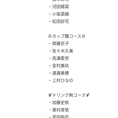
・河田陽菜
・小坂菜緒
・松田好花
🍜カップ麺コース🍜
・齊藤京子
・佐々木久美
・高瀬愛奈
・金村美玖
・渡邉美穂
・上村ひなの
🍹ドリンク剤コース🍹
・加藤史帆
・東村芽依
・富田鈴花