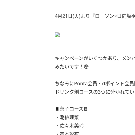
4月21日(火)より『ローソン×日向坂46
キャンペーンがいくつかあり、メン
みたいです！😳
ちなみにPonta会員・dポイント
ドリンク剤コースの3つに分かれてい
🍫菓子コース🍫
・潮紗理菜
・佐々木美玲
・高本彩花