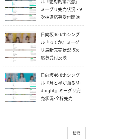
ル『絶対的第六感』
ミーグリ完売状況 - 9
次抽選応募受付開始
日向坂46 6thシング
ル『ってか』ミーグ
リ最新完売状況-5次
応募受付反映
日向坂46 8thシング
ル『月と星が踊るMi
dnight』ミーグリ完
売状況-全枠完売