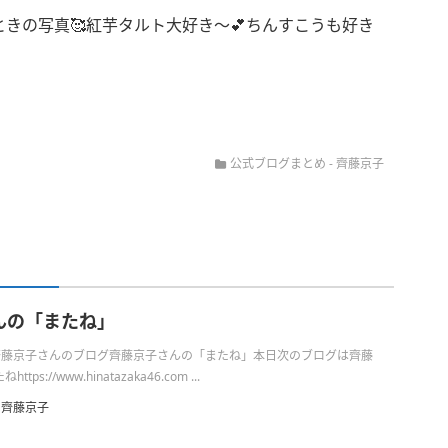
きの写真🥰紅芋タルト大好き〜💕ちんすこうも好き
公式ブログまとめ
-
齊藤京子
んの「またね」
日の齊藤京子さんのブログ齊藤京子さんの「またね」本日次のブログは齊藤
s://www.hinatazaka46.com ...
齊藤京子