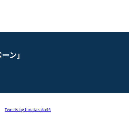
ペーン」
Tweets by hinatazaka46