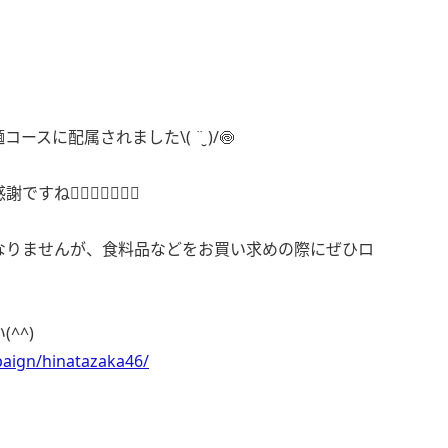
に配属されました\( ¨̮ )/🍥
🏻‍♀️🙇🏻‍♀️✨
なりませんが、食料品などをお買い求めの際にぜひロ
^^)
paign/hinatazaka46/