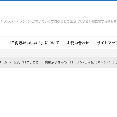
やき）メンバーやメンバーが書いているブログそして出演している番組に関する情報
「日向坂46いいね！」について
お問い合わせ
サイトマップ 
 9/21～9/27
 9/14～9/20
 9/7～9/13
 8/31～9/6
 8/24～8/30
 8/17～8/23
 8/10～8/16
 8/3～8/9
 7/27～8/2
 7/20～7/26
 7/13～7/19
 7/6～7/12
ホーム
›
公式ブログまとめ
›
齊藤京子さんの「ローソン×日向坂46キャンペーン