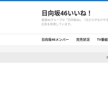
日向坂46いいね！
坂道46グループの「日向坂46」（元ひらがなけ
広告を利用しています。
日向坂46メンバー
完売状況
TV番組
日向坂46のメンバーまとめ
今週の日向坂46
1期生
2期生
3期生
今週の日向坂46
今週の日向坂46
今週の日向坂46
今週の日向坂46
今週の日向坂46
今週の日向坂46
今週の日向坂46
今週の日向坂46
今週の日向坂46
今週の日向坂46
今週の日向坂46
今週の日向坂46
井口眞緒
潮紗理菜
柿崎芽実
影山優佳
加藤史帆
齊藤京子
佐々木久美
佐々木美玲
高瀬愛奈
高本彩花
東村芽依
金村美玖
河田陽菜
小坂菜緒
富田鈴花
濱岸ひより
丹生明里
松田好花
宮田愛萌
渡邉美穂
上村ひなの