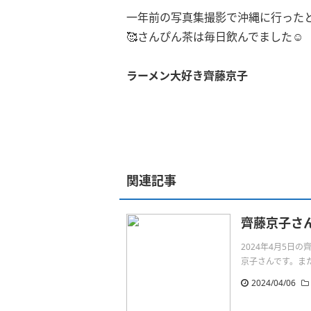
一年前の写真集撮影で沖縄に行ったと
🥰さんぴん茶は毎日飲んでました☺️
ラーメン大好き齊藤京子
関連記事
齊藤京子さ
2024年4月5
京子さんです。またねhttp
2024/04/06