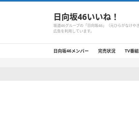
日向坂46いいね！
坂道46グループの「日向坂46」（元ひらがなけ
広告を利用しています。
日向坂46メンバー
完売状況
TV番組
日向坂46のメンバーまとめ
今週の日向坂46
1期生
2期生
3期生
今週の日向坂46
今週の日向坂46
今週の日向坂46
今週の日向坂46
今週の日向坂46
今週の日向坂46
今週の日向坂46
今週の日向坂46
今週の日向坂46
今週の日向坂46
今週の日向坂46
今週の日向坂46
井口眞緒
潮紗理菜
柿崎芽実
影山優佳
加藤史帆
齊藤京子
佐々木久美
佐々木美玲
高瀬愛奈
高本彩花
東村芽依
金村美玖
河田陽菜
小坂菜緒
富田鈴花
濱岸ひより
丹生明里
松田好花
宮田愛萌
渡邉美穂
上村ひなの