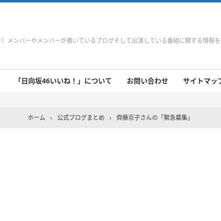
やき）メンバーやメンバーが書いているブログそして出演している番組に関する情報
「日向坂46いいね！」について
お問い合わせ
サイトマップ 
 9/21～9/27
 9/14～9/20
 9/7～9/13
 8/31～9/6
 8/24～8/30
 8/17～8/23
 8/10～8/16
 8/3～8/9
 7/27～8/2
 7/20～7/26
 7/13～7/19
 7/6～7/12
ホーム
›
公式ブログまとめ
›
齊藤京子さんの「緊急募集」