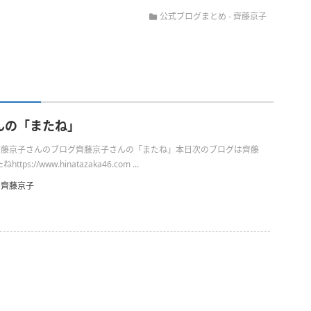
公式ブログまとめ
-
齊藤京子
んの「またね」
日の齊藤京子さんのブログ齊藤京子さんの「またね」本日次のブログは齊藤
s://www.hinatazaka46.com ...
齊藤京子