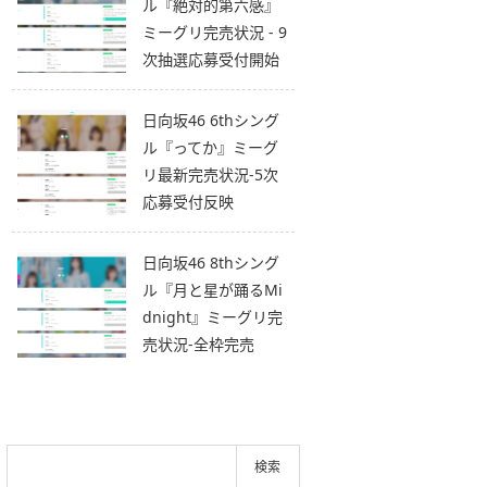
ル『絶対的第六感』
ミーグリ完売状況 - 9
次抽選応募受付開始
日向坂46 6thシング
ル『ってか』ミーグ
リ最新完売状況-5次
応募受付反映
日向坂46 8thシング
ル『月と星が踊るMi
dnight』ミーグリ完
売状況-全枠完売