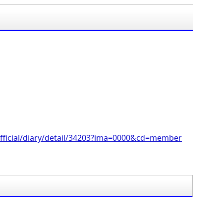
」
。
fficial/diary/detail/34203?ima=0000&cd=member