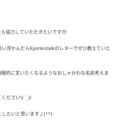
ら協力していただきたいです🥺
浮かんだらKyonkotalkのレターでぜひ教えていた
積極的に言いたくなるようなおしゃかわな名前考えま
い\( ¨̮ )/
したいと思います♪(^^)