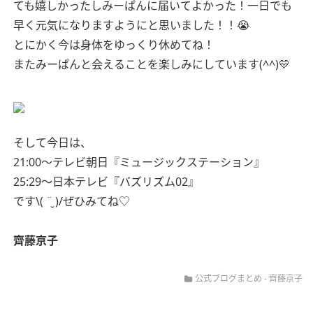
ても嬉しかったしみーぱんに届いてよかった！一日でも
早く元気になりますようにと思いました！！😭
とにかく今は身体をゆっくり休めてね！
またみーぱんと会えることを楽しみにしています(^^)💛
そして今日は、
21:00〜テレビ朝日『ミュージックステーション』
25:29〜日本テレビ『バズリズム02』
です\( ¨̮ )/ぜひみてね♡
齊藤京子
公式ブログまとめ
-
齊藤京子