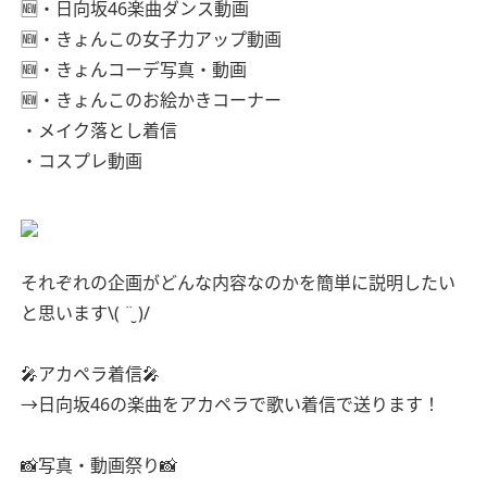
🆕・日向坂46楽曲ダンス動画
🆕・きょんこの女子力アップ動画
🆕・きょんコーデ写真・動画
🆕・きょんこのお絵かきコーナー
・メイク落とし着信
・コスプレ動画
それぞれの企画がどんな内容なのかを簡単に説明したい
と思います\( ¨̮ )/
🎤アカペラ着信🎤
→日向坂46の楽曲をアカペラで歌い着信で送ります！
📸写真・動画祭り📸