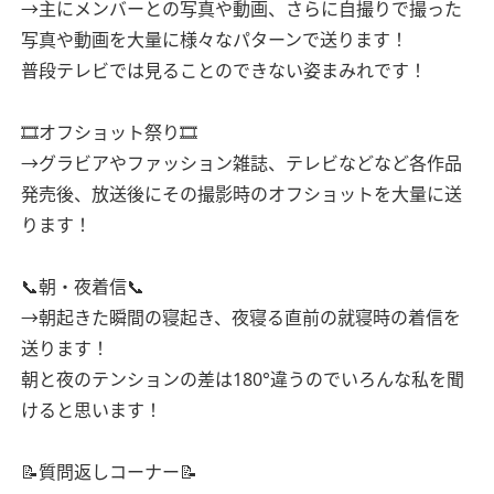
→主にメンバーとの写真や動画、さらに自撮りで撮った
写真や動画を大量に様々なパターンで送ります！
普段テレビでは見ることのできない姿まみれです！
🎞オフショット祭り🎞
→グラビアやファッション雑誌、テレビなどなど各作品
発売後、放送後にその撮影時のオフショットを大量に送
ります！
📞朝・夜着信📞
→朝起きた瞬間の寝起き、夜寝る直前の就寝時の着信を
送ります！
朝と夜のテンションの差は180°違うのでいろんな私を聞
けると思います！
📝質問返しコーナー📝