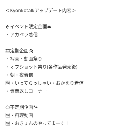
＜Kyonkotalkアップデート内容＞
🍧イベント限定企画🎄
・アカペラ着信
🎞定期企画📩
・写真・動画祭り
・オフショット祭り(各作品発売後)
・朝・夜着信
🆕・いってらっしゃい・おかえり着信
・質問返しコーナー
☁️不定期企画🐾
🆕・料理動画
🆕・おきょんのやってまーす！